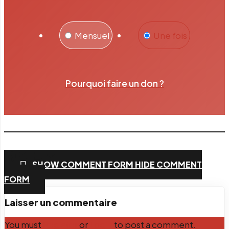
Mensuel
Une fois
Pourquoi faire un don ?
Facebook
Twitter
PrintFriendly
Email
SHOW COMMENT FORM
HIDE COMMENT
FORM
Laisser un commentaire
You must
Register
or
Login
to post a comment.