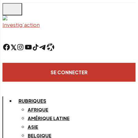
Skip
to
main
content
Facebook
Twitter
Instagram
YouTube
TikTok
Telegram
Lien
SE CONNECTER
RUBRIQUES
AFRIQUE
AMÉRIQUE LATINE
ASIE
BELGIQUE