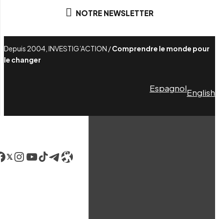
NOTRE NEWSLETTER
Depuis 2004, INVESTIG’ACTION /
Comprendre le monde pour
le changer
Espagnol
English
acebook
LinkedIn
Instagram
YouTube
TikTok
Telegram
Lien