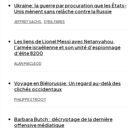
Ukraine: la guerre par procuration que les États-
Unis mènent sans relâche contre la Russie
,
JEFFREY SACHS
SYBIL FARES
Les liens de Lionel Messi avec Netanyahou,
l’armée israélienne et son unité d’espionnage
d’élite 8200
ALAN MACLEOD
Voyage en Biélorussie: Un regard au-delà des
clichés occidentaux
PHILIPPE STROOT
Barbara Butch : décryptage de la dernière
offensive médiatique