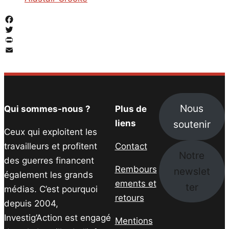
Facebook
Twitter
PrintFriendly
Email
Nous
Qui sommes-nous ?
Plus de
soutenir
liens
Ceux qui exploitent les
travailleurs et profitent
Contact
Notre
des guerres financent
Rembours
newslet
également les grands
ements et
ter
médias. C’est pourquoi
retours
depuis 2004,
Investig’Action est engagé
Mentions