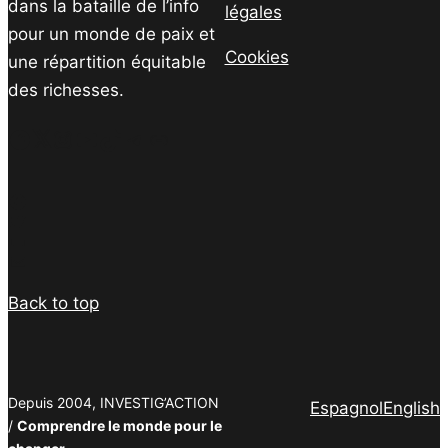
dans la bataille de l’info
légales
pour un monde de paix et
Cookies
une répartition équitable
des richesses.
Facebook
Twitter
Instagram
YouTube
TikTok
Telegram
Lien
Facebook
Twitter
PrintFriendly
Email
Back to top
Depuis 2004, INVESTIG’ACTION
Espagnol
English
/
Comprendre le monde pour le