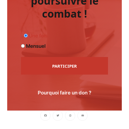
poursuivre le
combat !
Une fois
Mensuel
PARTICIPER
Pourquoi faire un don ?
Facebook
Twitter
PrintFriendly
Email