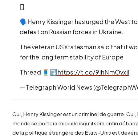
🗣️Henry Kissinger has urged the West to s
defeat on Russian forces in Ukraine.
The veteran US statesman said that it w
for the long term stability of Europe
Thread 🧵⤵️
https://t.co/9jhNmOvxjI
— Telegraph World News (@TelegraphW
Oui, Henry Kissinger est un criminel de guerre. Oui
monde se portera mieux lorsqu’il sera enfin débarra
de la politique étrangère des États-Unis est dev