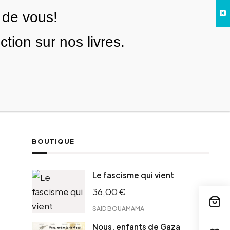
 de vous!
Facebook
Twitter
Instagram
YouTube
TikTok
Telegram
Lien
SE CONNECTER
ion sur nos livres.
Search everything...
NOUS SOUTENIR
BOUTIQUE
ebook
Le fascisme qui vient
tter
36,00
€
tFriendly
il
SAÏD BOUAMAMA
Nous, enfants de Gaza