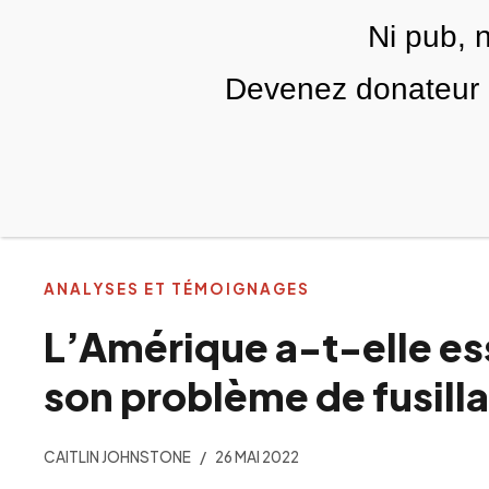
Skip to main content
Ni pub, 
FR
Devenez donateur m
RUBRIQUES
TÉLÉ PALESTINE
VIDÉOS
ANALYSES ET TÉMOIGNAGES
L’Amérique a-t-elle e
son problème de fusill
CAITLIN JOHNSTONE
26 MAI 2022