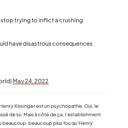
top trying to inflict a crushing
ould have disastrous consequences
orld)
May 24, 2022
, Henry Kissinger est un psychopathe. Oui, le
ssé de lui. Mais à côté de ça, l’establishment
enu beaucoup, beaucoup plus fou qu’Henry