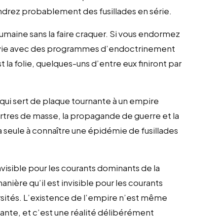
ndrez probablement des fusillades en série.
humaine sans la faire craquer. Si vous endormez
r vie avec des programmes d’endoctrinement
est la folie, quelques-uns d’entre eux finiront par
 qui sert de plaque tournante à un empire
urtres de masse, la propagande de guerre et la
 seule à connaître une épidémie de fusillades
nvisible pour les courants dominants de la
nière qu’il est invisible pour les courants
rsités. L’existence de l’empire n’est même
nte, et c’est une réalité délibérément