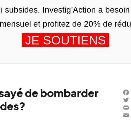
ni subsides. Investig’Action a besoin
ensuel et profitez de 20% de réduct
JE SOUTIENS
ÉDITIONS
NOUS
AGENDA
ssayé de bombarder
Fac
ades?
Twi
Prin
Ema