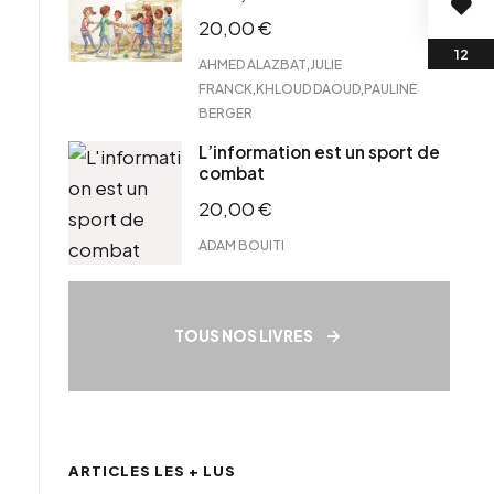
20,00
€
,
AHMED ALAZBAT
JULIE
,
,
FRANCK
KHLOUD DAOUD
PAULINE
BERGER
L’information est un sport de
combat
20,00
€
ADAM BOUITI
TOUS NOS LIVRES
ARTICLES LES + LUS