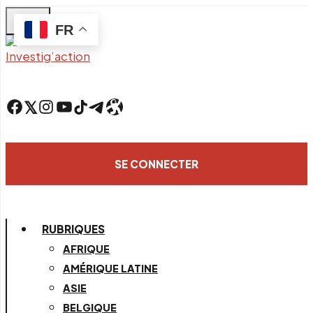
Skip
FR
to
main
content
Facebook
Twitter
Instagram
YouTube
TikTok
Telegram
Lien
SE CONNECTER
RUBRIQUES
AFRIQUE
AMÉRIQUE LATINE
ASIE
BELGIQUE