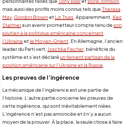
personnalités telles que
Tony Blair
et
Boris Johnson
,
mais aussi des profils moins connus tels que
Theresa
May
,
Gordon Brown
et
Liz Truss
. Apparemment,
Keir
Starmer
a un avenir prometteur compte tenu de
son
soutien à la politique américaine concernant
l’Ukraine
et
le Moyen-Orient
. En Allemagne, l’ancien
leader du Parti vert,
Joschka Fischer
, bénéficie du
système et s’est déclaré
un fervent partisan de la
position américaine sur l’Ukraine et la Russie
.
Les preuves de l’ingérence
La mécanique de l’ingérence est une partie de
l’histoire. L’autre partie concerne les preuves de
cette ingérence, qui sont inévitablement niées.
L’ingérence n’est pas annoncée et il n’y a aucun
moyen de la prouver. À la place, la seule chose à faire