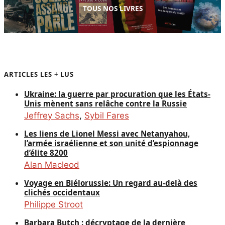
TOUS NOS LIVRES
ARTICLES LES + LUS
Ukraine: la guerre par procuration que les États-
Unis mènent sans relâche contre la Russie
Jeffrey Sachs
,
Sybil Fares
Les liens de Lionel Messi avec Netanyahou,
l’armée israélienne et son unité d’espionnage
d’élite 8200
Alan Macleod
Voyage en Biélorussie: Un regard au-delà des
clichés occidentaux
Philippe Stroot
Barbara Butch : décryptage de la dernière