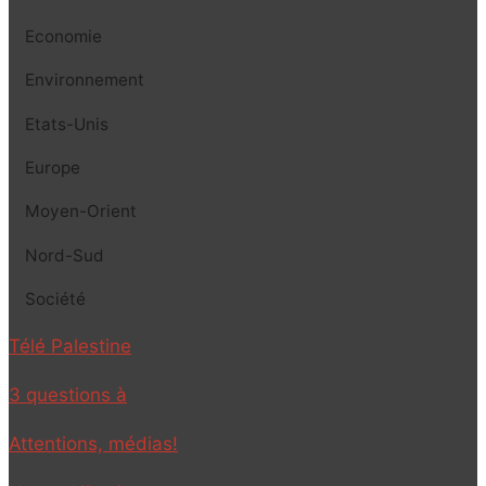
Economie
Environnement
Etats-Unis
Europe
Moyen-Orient
Nord-Sud
Société
Télé Palestine
3 questions à
Attentions, médias!