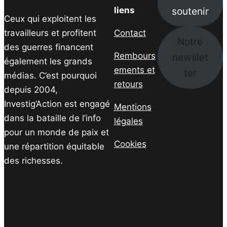
soutenir
liens
Ceux qui exploitent les
travailleurs et profitent
Contact
Notre
des guerres financent
Rembours
newslet
également les grands
ements et
ter
médias. C’est pourquoi
retours
depuis 2004,
Investig’Action est engagé
Mentions
dans la bataille de l’info
légales
pour un monde de paix et
Cookies
une répartition équitable
des richesses.
Facebook
Twitter
Instagram
YouTube
TikTok
Telegram
Lien