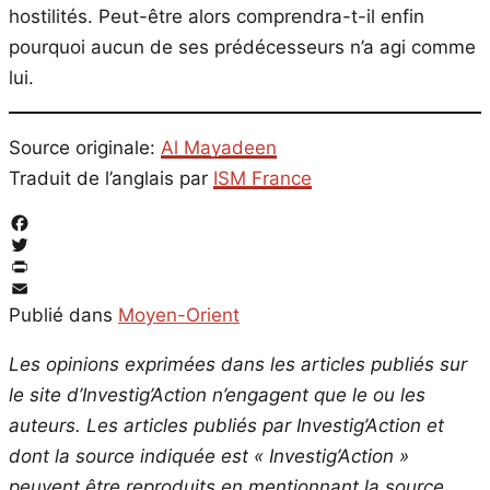
hostilités. Peut-être alors comprendra-t-il enfin
pourquoi aucun de ses prédécesseurs n’a agi comme
lui.
Source originale:
Al Mayadeen
Traduit de l’anglais par
ISM France
Facebook
Twitter
PrintFriendly
Email
Publié dans
Moyen-Orient
Les opinions exprimées dans les articles publiés sur
le site d’Investig’Action n’engagent que le ou les
auteurs. Les articles publiés par Investig’Action et
dont la source indiquée est « Investig’Action »
peuvent être reproduits en mentionnant la source