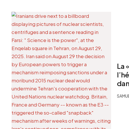
La 
l’h
dan
SAMU