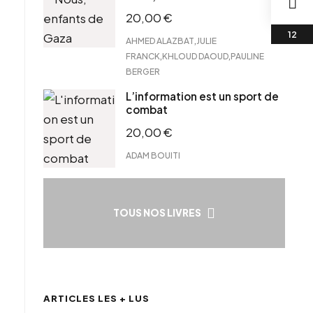
20,00
€
,
AHMED ALAZBAT
JULIE
,
,
FRANCK
KHLOUD DAOUD
PAULINE
BERGER
L’information est un sport de
combat
20,00
€
ADAM BOUITI
TOUS NOS LIVRES
ARTICLES LES + LUS