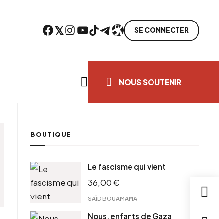
Facebook
Twitter
Instagram
YouTube
TikTok
Telegram
Lien
SE CONNECTER
Search everything...
NOUS SOUTENIR
BOUTIQUE
Le fascisme qui vient
36,00
€
SAÏD BOUAMAMA
Nous, enfants de Gaza