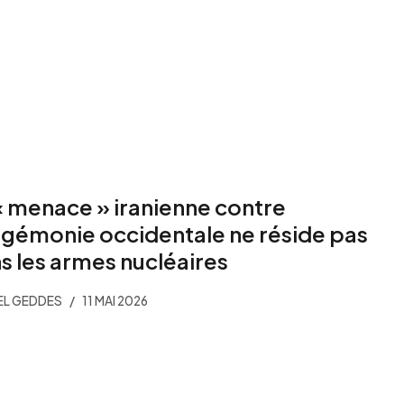
« menace » iranienne contre
égémonie occidentale ne réside pas
s les armes nucléaires
EL GEDDES
11 MAI 2026