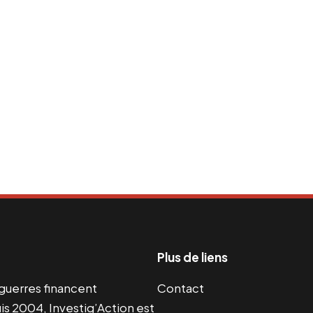
Plus de liens
s guerres financent
Contact
s 2004, Investig’Action est