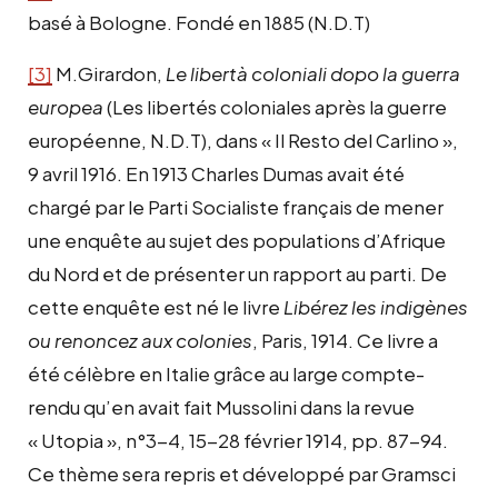
basé à Bologne. Fondé en 1885 (N.D.T)
[3]
M.Girardon,
Le libertà coloniali dopo la guerra
europea
(Les libertés coloniales après la guerre
européenne, N.D.T), dans « Il Resto del Carlino »,
9 avril 1916. En 1913 Charles Dumas avait été
chargé par le Parti Socialiste français de mener
une enquête au sujet des populations d’Afrique
du Nord et de présenter un rapport au parti. De
cette enquête est né le livre
Libérez les indigènes
ou renoncez aux colonies
, Paris, 1914. Ce livre a
été célèbre en Italie grâce au large compte-
rendu qu’en avait fait Mussolini dans la revue
« Utopia », n°3-4, 15-28 février 1914, pp. 87-94.
Ce thème sera repris et développé par Gramsci