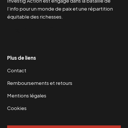
Investig’Action est engagé dans la bataille de
l’info pour un monde de paix et une répartition
équitable des richesses.
Facebook
Twitter
Instagram
YouTube
TikTok
Telegram
Lien
Plus de liens
Contact
Remboursements et retours
Mentions légales
Cookies