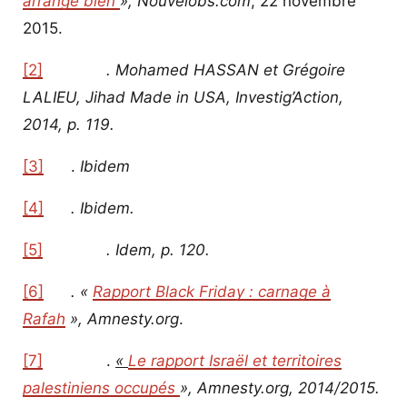
arrange bien
»,
Nouvelobs.com
, 22 novembre
2015.
[2]
. Mohamed HASSAN et Grégoire
LALIEU,
Jihad Made in USA
, Investig’Action,
2014, p. 119.
[3]
.
Ibidem
[4]
. Ibidem.
[5]
.
Idem
, p. 120.
[6]
. «
Ra
pport Black Friday : carnage à
Rafah
»,
Amnesty.org
.
[7]
.
«
Le rapport Israël et territoires
palestiniens occupés
»,
Amnesty.org
, 2014/2015.