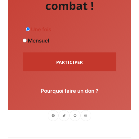
combat !
Une fois
Mensuel
PARTICIPER
Pourquoi faire un don ?
Facebook
Twitter
PrintFriendly
Email