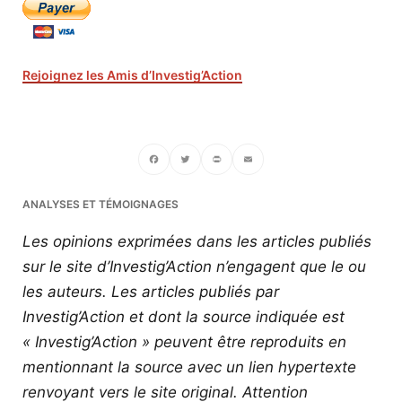
Rejoignez les Amis d’Investig’Action
Facebook
Twitter
PrintFriendly
Email
ANALYSES ET TÉMOIGNAGES
Les opinions exprimées dans les articles publiés
sur le site d’Investig’Action n’engagent que le ou
les auteurs. Les articles publiés par
Investig’Action et dont la source indiquée est
« Investig’Action » peuvent être reproduits en
mentionnant la source avec un lien hypertexte
renvoyant vers le site original.
Attention