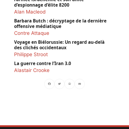
d’espionnage d’élite 8200
Alan Macleod
Barbara Butch : décryptage de la dernière
offensive médiatique
Contre Attaque
Voyage en Biélorussie: Un regard au-delà
des clichés occidentaux
Philippe Stroot
La guerre contre l’Iran 3.0
Alastair Crooke
Facebook
Twitter
PrintFriendly
Email