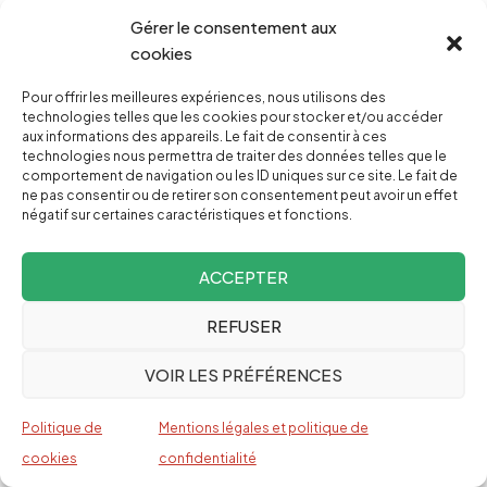
fer de Mauritanie (MIFERMA). La Mauritanie est
Gérer le consentement aux
encore une colonie française pour très peu de
cookies
temps puisque son indépendance sera
Pour offrir les meilleures expériences, nous utilisons des
proclamée le 28 novembre de la même année.
technologies telles que les cookies pour stocker et/ou accéder
Ce prêt doit être remboursé entre 1966 et 1975.
aux informations des appareils. Le fait de consentir à ces
technologies nous permettra de traiter des données telles que le
Selon le rapport annuel de la Banque, six ans plus
comportement de navigation ou les ID uniques sur ce site. Le fait de
ne pas consentir ou de retirer son consentement peut avoir un effet
tard, la Mauritanie indépendante a une de dette
négatif sur certaines caractéristiques et fonctions.
de 66 millions de dollars envers elle
[
16
]
. Le prêt
contracté sur demande de la France alors que la
ACCEPTER
Mauritanie était sa colonie est devenu une dette
REFUSER
de la Mauritanie quelques années plus tard. La
Banque a généralisé ce procédé qui consiste à
VOIR LES PRÉFÉRENCES
transférer la dette contractée par un pouvoir
colonial au nouvel Etat indépendant.
Politique de
Mentions légales et politique de
cookies
confidentialité
Or un cas comparable s’est déjà présenté dans le