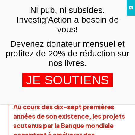
Skip to main content
Ni pub, ni subsides.
FR
Investig’Action a besoin de
vous!
ANALYSES ET TÉMOIGNAGES
Devenez donateur mensuel et
La Banque mondiale au service des
puissants dans un climat de chasse aux
profitez de 20% de réduction sur
sorcières
nos livres.
ERIC TOUSSAINT
5 JUILLET 2019
JE SOUTIENS
Au cours des dix-sept premières
années de son existence, les projets
soutenus par la
Banque mondiale
consistent à améliorer des