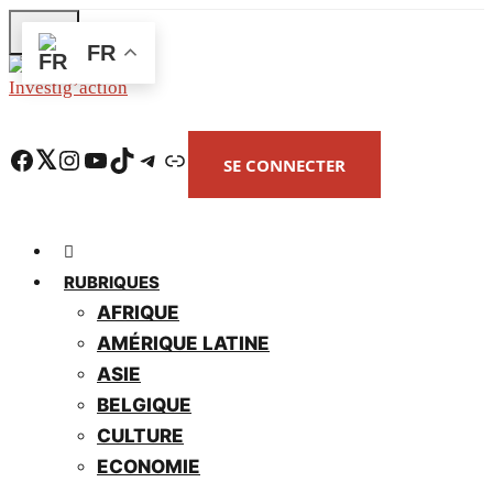
Skip
FR
to
main
content
Facebook
Twitter
Instagram
YouTube
TikTok
Telegram
Lien
SE CONNECTER
RUBRIQUES
AFRIQUE
AMÉRIQUE LATINE
ASIE
BELGIQUE
CULTURE
ECONOMIE