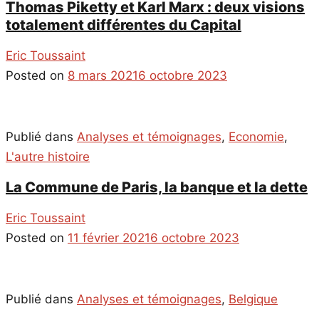
Thomas Piketty et Karl Marx : deux visions
totalement différentes du Capital
Eric Toussaint
Posted on
8 mars 2021
6 octobre 2023
Publié dans
Analyses et témoignages
,
Economie
,
L'autre histoire
La Commune de Paris, la banque et la dette
Eric Toussaint
Posted on
11 février 2021
6 octobre 2023
Publié dans
Analyses et témoignages
,
Belgique