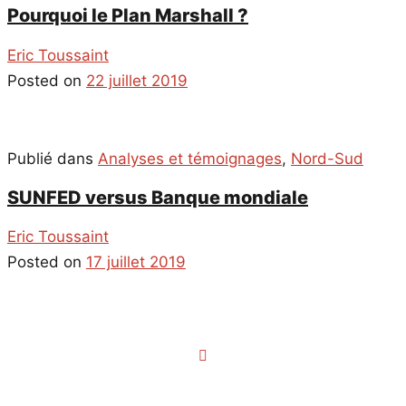
Pourquoi le Plan Marshall ?
Eric Toussaint
Posted on
22 juillet 2019
Publié dans
Analyses et témoignages
,
Nord-Sud
SUNFED versus Banque mondiale
Eric Toussaint
Posted on
17 juillet 2019
Navigation
des
articles