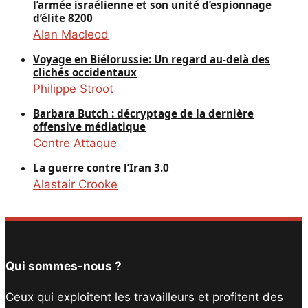
l’armée israélienne et son unité d’espionnage
d’élite 8200
Alan Macleod
Voyage en Biélorussie: Un regard au-delà des
clichés occidentaux
Philippe Stroot
Barbara Butch : décryptage de la dernière
offensive médiatique
Contre Attaque
La guerre contre l’Iran 3.0
Alastair Crooke
Qui sommes-nous ?
Ceux qui exploitent les travailleurs et profitent des