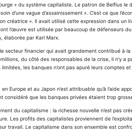
urge » du système capitaliste. Le patron de Belfius le 
soin d’une vague d’assainissement ». C’est ce que l’éco
réatrice ». Il avait utilisé cette expression dans un liv
t l’œuvre est utilisée par beaucoup de défenseurs du ré
es, élaborée par Karl Marx.
e secteur financier qui avait grandement contribué à la 
millions, du côté des responsables de la crise, il n’y a 
rès limitées, les banques n’ont pas apuré leurs comptes e
s, en Europe et au Japon n’est attribuable qu’à l’aide a
 considéré que les banques privées étaient trop grosses
ent du capitalisme : la richesse nouvelle n’est pas créée
ure. Les profits des capitalistes proviennent de l’exploit
à leur travail. Le capitalisme dans son ensemble est conf