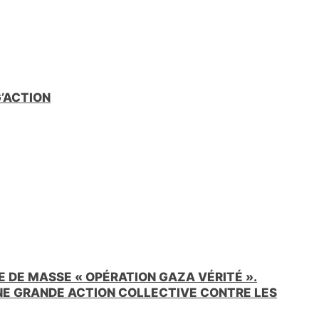
e
n
d
l
y
G’ACTION
 DE MASSE « OPÉRATION GAZA VÉRITÉ ».
UNE GRANDE ACTION COLLECTIVE CONTRE LES