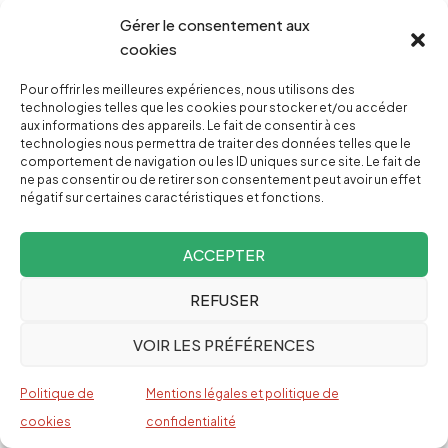
100,00 €
Gérer le consentement aux
cookies
500,00 €
Pour offrir les meilleures expériences, nous utilisons des
technologies telles que les cookies pour stocker et/ou accéder
aux informations des appareils. Le fait de consentir à ces
technologies nous permettra de traiter des données telles que le
comportement de navigation ou les ID uniques sur ce site. Le fait de
Pourquoi faire un don ?
ne pas consentir ou de retirer son consentement peut avoir un effet
négatif sur certaines caractéristiques et fonctions.
ACCEPTER
REFUSER
Facebook
Twitter
PrintFriendly
Email
VOIR LES PRÉFÉRENCES
Politique de
Mentions légales et politique de
cookies
confidentialité
SHOW COMMENT FORM