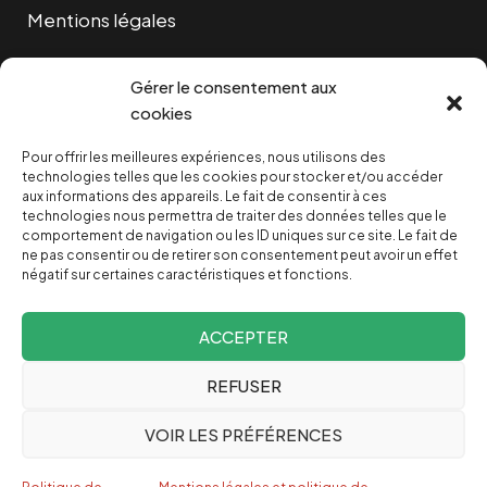
Mentions légales
Cookies
Gérer le consentement aux
cookies
Pour offrir les meilleures expériences, nous utilisons des
NOUS SOUTENIR
technologies telles que les cookies pour stocker et/ou accéder
aux informations des appareils. Le fait de consentir à ces
technologies nous permettra de traiter des données telles que le
NOTRE NEWSLETTER
comportement de navigation ou les ID uniques sur ce site. Le fait de
ne pas consentir ou de retirer son consentement peut avoir un effet
négatif sur certaines caractéristiques et fonctions.
ACCEPTER
REFUSER
Depuis 2004, INVESTIG’ACTION /
Comprendre le monde
VOIR LES PRÉFÉRENCES
pour le changer
Espagnol