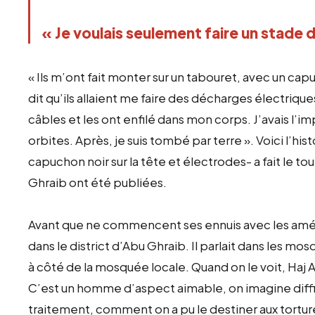
« Je voulais seulement faire un stade 
« Ils m’ont fait monter sur un tabouret, avec un capuc
dit qu’ils allaient me faire des décharges électriques.
câbles et les ont enfilé dans mon corps. J’avais l’im
orbites. Après, je suis tombé par terre ». Voici l’histo
capuchon noir sur la tête et électrodes- a fait le t
Ghraib ont été publiées.
Avant que ne commencent ses ennuis avec les américa
dans le district d’Abu Ghraib. Il parlait dans les mos
à côté de la mosquée locale. Quand on le voit, Haj A
C’est un homme d’aspect aimable, on imagine diffi
traitement, comment on a pu le destiner aux tortur