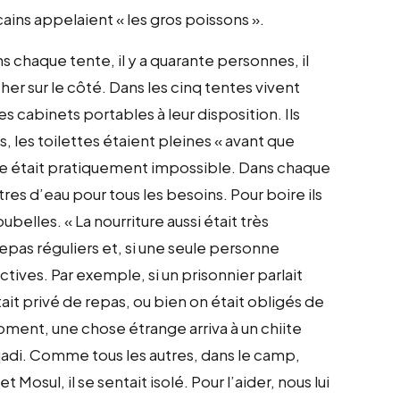
ains appelaient « les gros poissons ».
ns chaque tente, il y a quarante personnes, il
ucher sur le côté. Dans les cinq tentes vivent
 cabinets portables à leur disposition. Ils
, les toilettes étaient pleines « avant que
lette était pratiquement impossible. Dans chaque
res d’eau pour tous les besoins. Pour boire ils
belles. « La nourriture aussi était très
repas réguliers et, si une seule personne
ctives. Par exemple, si un prisonnier parlait
ait privé de repas, ou bien on était obligés de
oment, une chose étrange arriva à un chiite
-qadi. Comme tous les autres, dans le camp,
Mosul, il se sentait isolé. Pour l’aider, nous lui