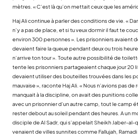
mètres. « C’est là qu’on mettait ceux que les améric
Haj Ali continue à parler des conditions de vie. « Da
n’y a pas de place, et si tu veux dormir il faut te co
environ 300 personnes ». Les prisonniers avaient des
devaient faire la queue pendant deux ou trois heures
n’arrive ton tour ». Toute autre possibilité de toi
tente les prisonniers partageaient chaque jour 20 lit
devaient utiliser des bouteilles trouvées dans les pou
mauvaise », raconte Haj Ali. « Nous n’avions pas de 
manquait à la discipline, on avait des punitions colle
avec un prisonnier d’un autre camp, tout le camp ét
rester debout au soleil pendant des heures. A un m
disciple de Al Sadr, qui s’appelait Sheikh Jaber-al
venaient de villes sunnites comme Fallujah, Ramadi et 