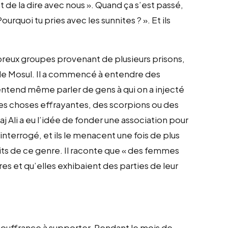
 de la dire avec nous ». Quand ça s’est passé,
Pourquoi tu pries avec les sunnites ? ». Et ils
reux groupes provenant de plusieurs prisons,
 de Mosul. Il a commencé à entendre des
il entend même parler de gens à qui on a injecté
des choses effrayantes, des scorpions ou des
 Ali a eu l’idée de fonder une association pour
interrogé, et ils le menacent une fois de plus
ts de ce genre. Il raconte que « des femmes
es et qu’elles exhibaient des parties de leur
souffrance à supporter. Pendant le mois de