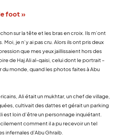
de foot »
hon sur la tête et les bras en croix. Ils m’ont
 Moi, je n’y ai pas cru. Alors ils ont pris deux
pression que mes yeux jaillissaient hors des
ire de Haj Ali al-qaisi, celui dont le portrait –
our du monde, quand les photos faites à Abu
ins, Ali était un mukhtar, un chef de village,
quées, cultivait des dattes et gérait un parking
li est loin d’être un personnage inquiétant.
cilement comment il a pu recevoir un tel
es infernales d’Abu Ghraib.