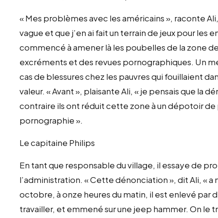
« Mes problèmes avec les américains », raconte Ali
vague et que j’en ai fait un terrain de jeux pour les 
commencé à amener là les poubelles de la zone de 
excréments et des revues pornographiques. Un mé
cas de blessures chez les pauvres qui fouillaient da
valeur. « Avant », plaisante Ali, « je pensais que la 
contraire ils ont réduit cette zone à un dépotoir 
pornographie ».
Le capitaine Philips
En tant que responsable du village, il essaye de pr
l’administration. « Cette dénonciation », dit Ali, «
octobre, à onze heures du matin, il est enlevé par des
travailler, et emmené sur une jeep hammer. On le t