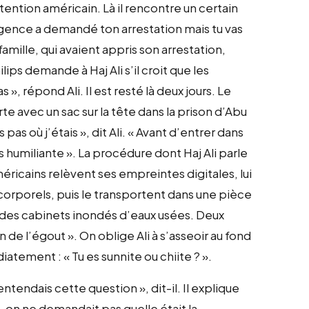
ntion américain. Là il rencontre un certain
le agence a demandé ton arrestation mais tu vas
mille, qui avaient appris son arrestation,
ips demande à Haj Ali s’il croit que les
 », répond Ali. Il est resté là deux jours. Le
te avec un sac sur la tête dans la prison d’Abu
as où j’étais », dit Ali. « Avant d’entrer dans
 humiliante ». La procédure dont Haj Ali parle
ricains relèvent ses empreintes digitales, lui
corporels, puis le transportent dans une pièce
nt des cabinets inondés d’eaux usées. Deux
n de l’égout ». On oblige Ali à s’asseoir au fond
atement : « Tu es sunnite ou chiite ? ».
’entendais cette question », dit-il. Il explique
ge , on ne demandait pas quelle était la