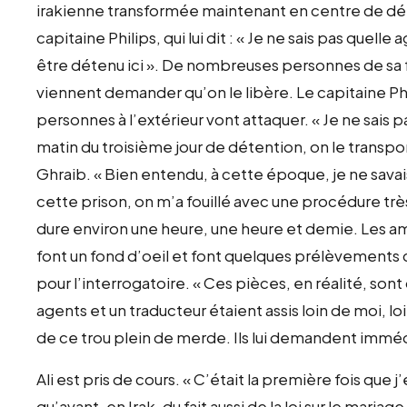
irakienne transformée maintenant en centre de déte
capitaine Philips, qui lui dit : « Je ne sais pas quel
être détenu ici ». De nombreuses personnes de sa fa
viennent demander qu’on le libère. Le capitaine Phil
personnes à l’extérieur vont attaquer. « Je ne sais pas
matin du troisième jour de détention, on le transpor
Ghraib. « Bien entendu, à cette époque, je ne savais p
cette prison, on m’a fouillé avec une procédure très
dure environ une heure, une heure et demie. Les amé
font un fond d’oeil et font quelques prélèvements 
pour l’interrogatoire. « Ces pièces, en réalité, so
agents et un traducteur étaient assis loin de moi, loi
de ce trou plein de merde. Ils lui demandent immédi
Ali est pris de cours. « C’était la première fois que j
qu’avant, en Irak, du fait aussi de la loi sur le maria