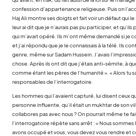
confession d’appartenance religieuse. Puis on l’ac
Haj Ali montre ses doigts et fait voir un défaut qui 
leur ai dit que je n’aurais pas pu participer, et qu
qui m’avait opéré. Ils m’ont même demandé si je c
et j’ai répondu que je le connaissais à la télé. Ils 
genre, même sur Sadam Hussein. J’avais l’impressi
chose. Après ils ont dit que j’étais anti-sémite, à q
comme étant les pères de l’humanité ». « Alors tu sa
responsables de l’interrogatoire.
Les hommes qui l’avaient capturé, lui disent ceux qui
personne influente, qu’il était un mukhtar de son vi
collabores pas avec nous ? On pourrait même te fai
l’interrogatoire répète sans arrêt : « Nous sommes
avons occupé et vous, vous devez vous rendre et co