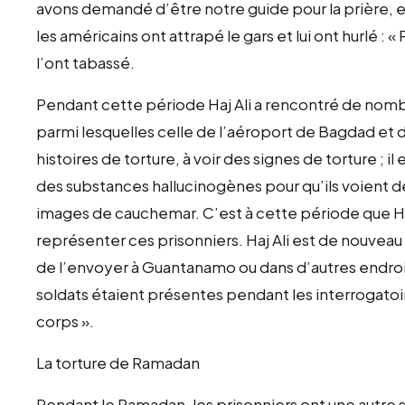
avons demandé d’être notre guide pour la prière, et
les américains ont attrapé le gars et lui ont hurlé : « 
l’ont tabassé.
Pendant cette période Haj Ali a rencontré de nomb
parmi lesquelles celle de l’aéroport de Bagdad et
histoires de torture, à voir des signes de torture ; 
des substances hallucinogènes pour qu’ils voient 
images de cauchemar. C’est à cette période que Haj
représenter ces prisonniers. Haj Ali est de nouveau 
de l’envoyer à Guantanamo ou dans d’autres endroi
soldats étaient présentes pendant les interrogatoir
corps ».
La torture de Ramadan
Pendant le Ramadan, les prisonniers ont une autre 