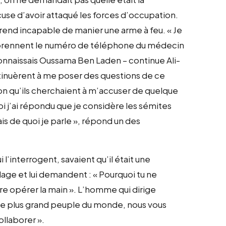
cuse d’avoir attaqué les forces d’occupation.
le rend incapable de manier une arme à feu. « Je
’ils prennent le numéro de téléphone du médecin
onnaissais Oussama Ben Laden – continue Ali-
continuèrent à me poser des questions de ce
on qu’ils cherchaient à m’accuser de quelque
uoi j’ai répondu que je considère les sémites
is de quoi je parle », répond un des
 l’interrogent, savaient qu’il était une
llage et lui demandent : « Pourquoi tu ne
re opérer la main ». L’homme qui dirige
 le plus grand peuple du monde, nous vous
llaborer ».