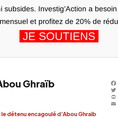
ni subsides. Investig’Action a besoin
ensuel et profitez de 20% de réduct
JE SOUTIENS
ÉDITIONS
NOUS
AGENDA
'Abou Ghraïb
Fac
Twi
Prin
Ema
i, le détenu encagoulé d’Abou Ghraib