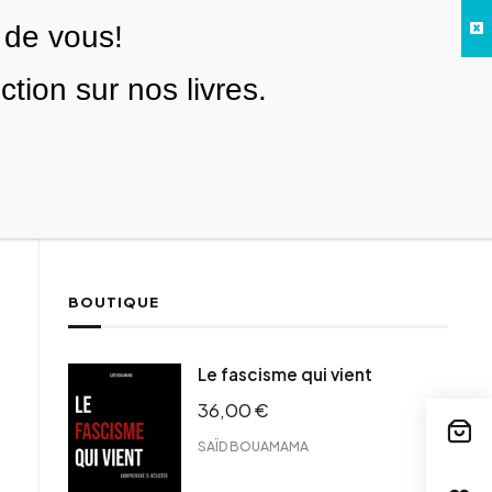
 de vous!
Facebook
Twitter
Instagram
YouTube
TikTok
Telegram
Lien
SE CONNECTER
ion sur nos livres.
Search everything...
NOUS SOUTENIR
BOUTIQUE
ebook
Le fascisme qui vient
tter
36,00
€
tFriendly
il
SAÏD BOUAMAMA