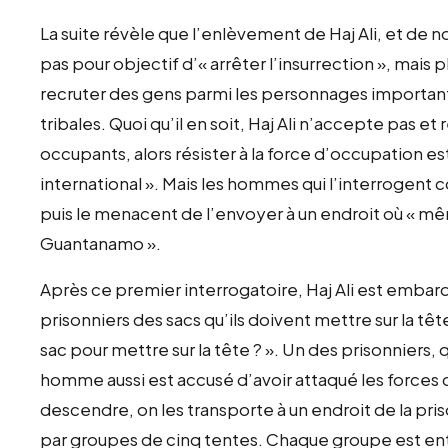
La suite révèle que l’enlèvement de Haj Ali, et de 
pas pour objectif d’« arrêter l’insurrection », mai
recruter des gens parmi les personnages importants
tribales. Quoi qu’il en soit, Haj Ali n’accepte pas 
occupants, alors résister à la force d’occupation est 
international ». Mais les hommes qui l’interrogent co
puis le menacent de l’envoyer à un endroit où « m
Guantanamo ».
Après ce premier interrogatoire, Haj Ali est embar
prisonniers des sacs qu’ils doivent mettre sur la tê
sac pour mettre sur la tête ? ». Un des prisonniers, 
homme aussi est accusé d’avoir attaqué les forces d
descendre, on les transporte à un endroit de la priso
par groupes de cinq tentes. Chaque groupe est ento