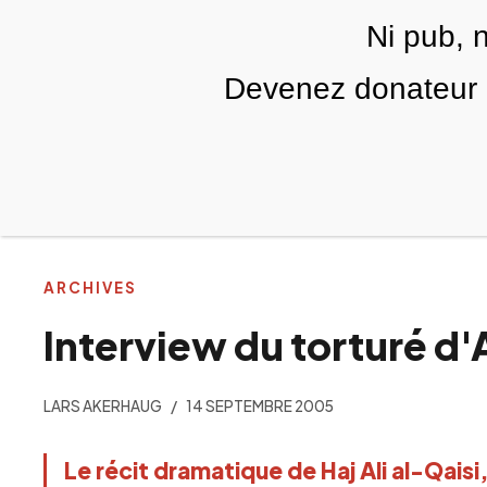
Skip to main content
Ni pub, 
FR
Devenez donateur m
RUBRIQUES
TÉLÉ PALESTINE
VIDÉOS
ARCHIVES
Interview du torturé d
LARS AKERHAUG
14 SEPTEMBRE 2005
Le récit dramatique de Haj Ali al-Qais