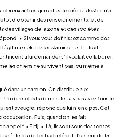
nombreux autres qui ont eu le même destin, n’a
s plutôt d’obtenir des renseignements, et de
 des villages de la zone et des sociétés
et répond : « Si vous vous définissez comme des
légitime selon la loi islamique et le droit
ntinuent à lui demander s’il voulait collaborer,
ême les chiens ne survivent pas, ou même à
qué dans un camion. On distribue aux
te. Un des soldats demande : « Vous avez tous le
qui est aveugle, répond que lui n’en a pas. Cet
’occupation. Puis, quand on les fait
n appelé « Fidji ». Là, ils sont sous des tentes,
uré de fils de fer barbelés et d’un mur de 15