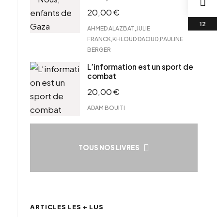
20,00
€
,
AHMED ALAZBAT
JULIE
,
,
FRANCK
KHLOUD DAOUD
PAULINE
BERGER
L’information est un sport de
combat
20,00
€
ADAM BOUITI
TOUS NOS LIVRES
ARTICLES LES + LUS