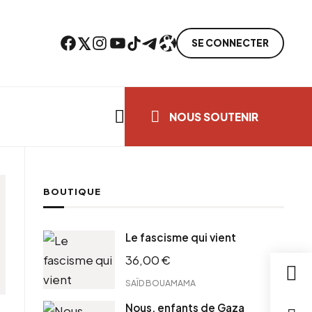
Facebook
Twitter
Instagram
YouTube
TikTok
Telegram
Lien
SE CONNECTER
Search everything...
NOUS SOUTENIR
BOUTIQUE
Le fascisme qui vient
36,00
€
SAÏD BOUAMAMA
Nous, enfants de Gaza