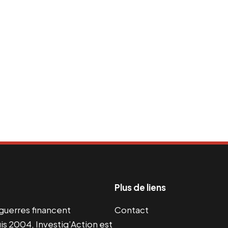
Plus de liens
s guerres financent
Contact
s 2004, Investig’Action est