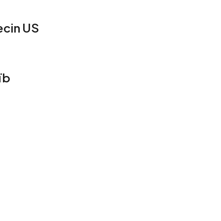
ecin US
ïb