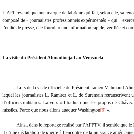
L’AFP revendique une marque de fabrique qui fait, selon elle, sa renomm
composé de « journalistes professionnels expérimentés » qui « exercent 
l’entité de presse, elle fournit « une information rapide, vérifiée et co
La visite du Président Ahmadinejad au Venezuela
Lors de la visite officielle du Président iranien Mahmoud Ahmadi
lequel les journalistes L. Ramirez et L. de Suremain retranscrivent 
d’officiers militaires. La voix off traduit donc les propos de Cháve
missiles. Parce que nous allons attaquer Washington
[6]
».
Ainsi, dans le reportage réalisé par l’AFPTV, il semble que le Prés
il d’une déclaration de guerre à l’encontre de la puissance américaine