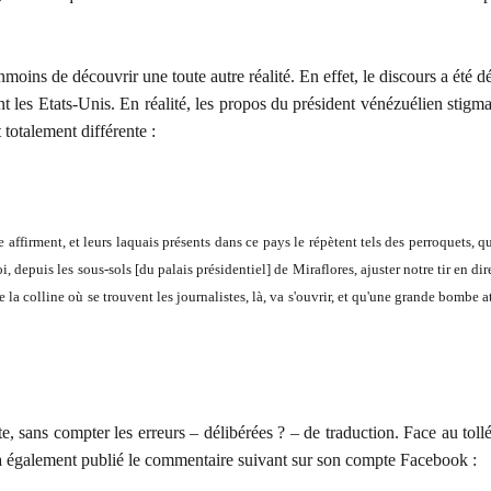
e découvrir une toute autre réalité. En effet, le discours a été dél
 les Etats-Unis. En réalité, les propos du président vénézuélien stigmati
 totalement différente :
e affirment, et leurs laquais présents dans ce pays le répètent tels des perroquets
depuis les sous-sols [du palais présidentiel] de Miraflores, ajuster notre tir en dir
a colline où se trouvent les journalistes, là, va s'ouvrir, et qu'une grande bombe ato
sans compter les erreurs – délibérées ? – de traduction. Face au tollé su
 également publié le commentaire suivant sur son compte Facebook :