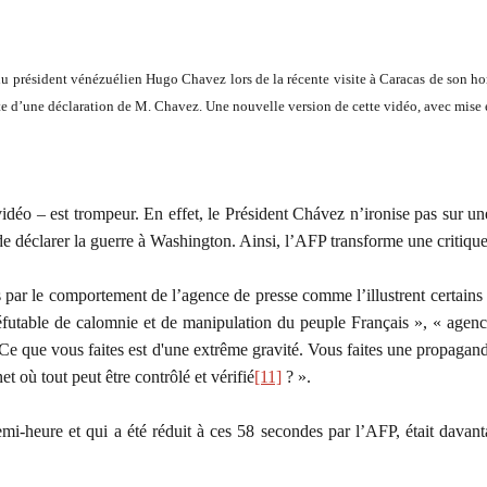
 du président vénézuélien Hugo Chavez lors de la récente visite à Caracas de son 
te d’une déclaration de M. Chavez. Une nouvelle version de cette vidéo, avec mise e
déo – est trompeur. En effet, le Président Chávez n’ironise pas sur une
 de déclarer la guerre à Washington. Ainsi, l’AFP transforme une critique
és par le comportement de l’agence de presse comme l’illustrent certains
réfutable de calomnie et de manipulation du peuple Français », «
agenc
Ce que vous faites est d'une extrême gravité. Vous faites une propagand
t où tout peut être contrôlé et vérifié
[11]
? ».
emi-heure et qui a été réduit à ces 58 secondes par l’AFP, était dava