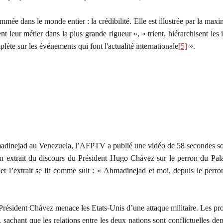
ée dans le monde entier : la crédibilité. Elle est illustrée par la maxime
leur métier dans la plus grande rigueur », « trient, hiérarchisent les i
mplète sur les événements qui font l'actualité internationale
[5]
».
nejad au Venezuela, l’AFPTV a publié une vidéo de 58 secondes sous 
un extrait du discours du Président Hugo Chávez sur le perron du Palai
z et l’extrait se lit comme suit : « Ahmadinejad et moi, depuis le perr
ident Chávez menace les Etats-Unis d’une attaque militaire. Les propo
, sachant que les relations entre les deux nations sont conflictuelles 