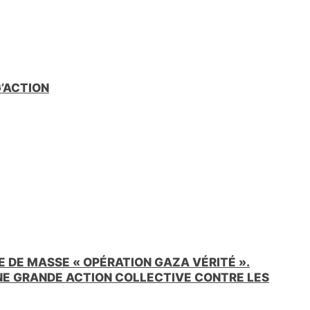
e
n
d
l
y
G’ACTION
 DE MASSE « OPÉRATION GAZA VÉRITÉ ».
UNE GRANDE ACTION COLLECTIVE CONTRE LES