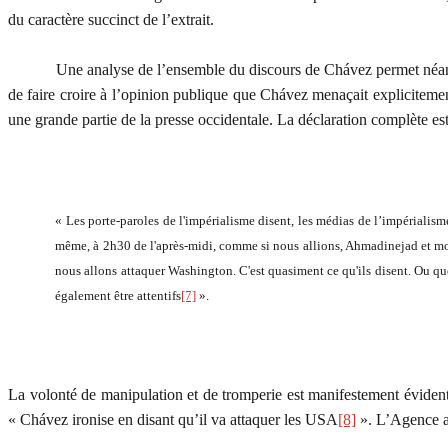
du caractère succinct de l’extrait.
Une analyse de l’ensemble du discours de Chávez permet néanmoins d
de faire croire à l’opinion publique que Chávez menaçait explicitement
une grande partie de la presse occidentale. La déclaration complète est
« Les porte-paroles de l'impérialisme disent, les médias de l’impérialism
même, à 2h30 de l'après-midi, comme si nous allions, Ahmadinejad et moi, 
nous allons attaquer Washington. C'est quasiment ce qu'ils disent. Ou que l
également être attentifs
[7]
».
La volonté de manipulation et de tromperie est manifestement évidente, 
« Chávez ironise en disant qu’il va attaquer les USA
[8]
». L’Agence a