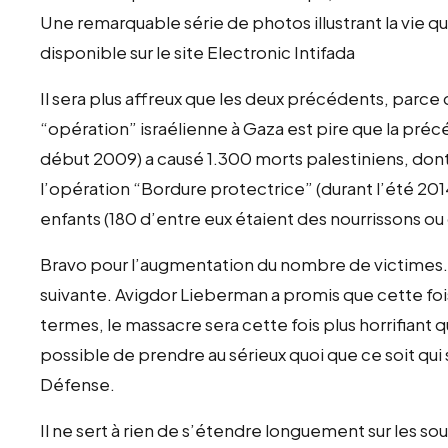
Une remarquable série de photos illustrant la vie 
disponible sur le site Electronic Intifada
Il sera plus affreux que les deux précédents, parce
“opération” israélienne à Gaza est pire que la pré
début 2009) a causé 1.300 morts palestiniens, dont
l’opération “Bordure protectrice” (durant l’été 201
enfants (180 d’entre eux étaient des nourrissons ou
Bravo pour l’augmentation du nombre de victimes. 
suivante. Avigdor Lieberman a promis que cette fois
termes, le massacre sera cette fois plus horrifiant q
possible de prendre au sérieux quoi que ce soit qui 
Défense.
Il ne sert à rien de s’étendre longuement sur les so