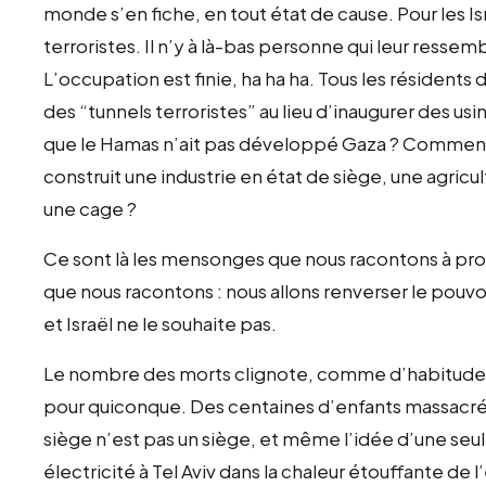
monde s’en fiche, en tout état de cause. Pour les Is
terroristes. Il n’y à là-bas personne qui leur ressem
L’occupation est finie, ha ha ha. Tous les résidents 
des “tunnels terroristes” au lieu d’inaugurer des 
que le Hamas n’ait pas développé Gaza ? Comment o
construit une industrie en état de siège, une agricu
une cage ?
Ce sont là les mensonges que nous racontons à pr
que nous racontons : nous allons renverser le pouvoi
et Israël ne le souhaite pas.
Le nombre des morts clignote, comme d’habitude, su
pour quiconque. Des centaines d’enfants massacrés
siège n’est pas un siège, et même l’idée d’une seu
électricité à Tel Aviv dans la chaleur étouffante d