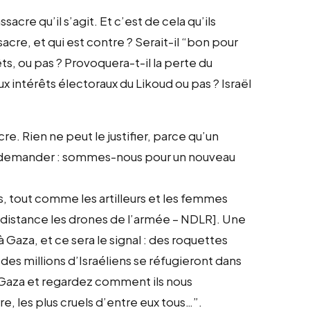
acre qu’il s’agit. Et c’est de cela qu’ils
acre, et qui est contre ? Serait-il “bon pour
rêts, ou pas ? Provoquera-t-il la perte du
ux intérêts électoraux du Likoud ou pas ? Israël
e. Rien ne peut le justifier, parce qu’un
us demander : sommes-nous pour un nouveau
es, tout comme les artilleurs et les femmes
à distance les drones de l’armée – NDLR]. Une
 Gaza, et ce sera le signal : des roquettes
 des millions d’Israéliens se réfugieront dans
e Gaza et regardez comment ils nous
, les plus cruels d’entre eux tous…”.