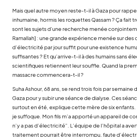
Mais quel autre moyen reste-t-il à Gaza pour rapp
inhumaine, hormis les roquettes Qassam ? Ça fait trois
sont les sujets d’une recherche menée conjointemen
Ramallah] : une grande expérience menée sur des 
d’électricité par jour suffit pour une existence hu
suffisantes ? Et qu’arrive-t-il à des humains sans él
scientifiques retiennent leur souffle. Quand la pr
massacre commencera-t-il ?
Suha Ashour, 68 ans, se rend trois fois par semaine de
Gaza pour y subir une séance de dialyse. Ces séanc
surtout en été, explique cette mère de six enfants.
je suffoque. Mon fils m’a apporté un appareil de co
n’y a pas d’électricité”. L’équipe de l’hôpital a aver
traitement pourrait être interrompu, faute d’électr