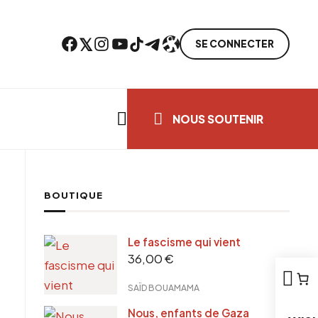
Facebook
Twitter
Instagram
YouTube
TikTok
Telegram
Lien
SE CONNECTER
Search everything...
NOUS SOUTENIR
BOUTIQUE
ebook
Le fascisme qui vient
tter
36,00
€
tFriendly
il
SAÏD BOUAMAMA
Nous, enfants de Gaza