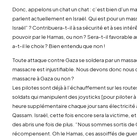
Donc, appelons un chat un chat : c’est bien d’un mass
parlent actuellement en Israël. Qui est pour un mass
Israël” ? Contribuera-t-il à sa sécurité et à ses inté
pouvoir par le Hamas, ou non ? Sera-t-il favorable a
a-t-il le choix ? Bien entendu que non !
Toute attaque contre Gaza se soldera par un massacr
massacre est injustifiable. Nous devons donc no
massacre à Gaza ou non ?
Les pilotes sont déjà à l’échauffement sur les rout
soldats qui manipulent des joysticks [pour piloter 
heure supplémentaire chaque jour sans électricité à
Qassam. Israël, cette fois encore sera la victime, et
des abris une fois de plus. “Nous sommes sortis d
récompensent. Oh le Hamas, ces assoiffés de guerre