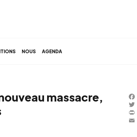
ITIONS
NOUS
AGENDA
n nouveau massacre,
Fac
s
Twi
Prin
Ema