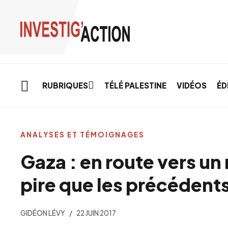
Skip to main content
RUBRIQUES
TÉLÉ PALESTINE
VIDÉOS
ÉD
ANALYSES ET TÉMOIGNAGES
Gaza : en route vers u
pire que les précédent
GIDÉON LÉVY
22 JUIN 2017