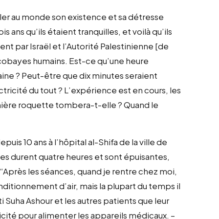
eler au monde son existence et sa détresse
 ans qu’ils étaient tranquilles, et voilà qu’ils
t par Israël et l’Autorité Palestinienne [de
cobayes humains. Est-ce qu’une heure
maine ? Peut-être que dix minutes seraient
ectricité du tout ? L’expérience est en cours, les
emière roquette tombera-t-elle ? Quand le
puis 10 ans à l’hôpital al-Shifa de la ville de
es durent quatre heures et sont épuisantes,
 “Après les séances, quand je rentre chez moi,
nditionnement d’air, mais la plupart du temps il
ti Suha Ashour et les autres patients que leur
icité pour alimenter les appareils médicaux. –