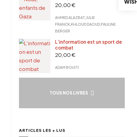
WISH
20,00
€
,
AHMED ALAZBAT
JULIE
,
,
FRANCK
KHLOUD DAOUD
PAULINE
BERGER
L’information est un sport de
combat
20,00
€
ADAM BOUITI
TOUS NOS LIVRES
ARTICLES LES + LUS