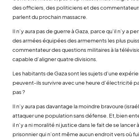
des officiers, des politiciens et des commentateurs 
parlent du prochain massacre.
Il n’y aura pas de guerre à Gaza, parce qu’il n’y a
des armées équipées des armements les plus puiss
commentateur des questions militaires à la télévisi
capable d’aligner quatre divisions.
Les habitants de Gaza sont les sujets d’une expéri
peuvent-ils survivre avec une heure d’électricité pa
pas ?
Il n’y aura pas davantage la moindre bravoure (israél
attaquer une population sans défense. Et,bien entendu
il n’y a ni moralité ni justice dans le fait de se lance
prisonnier qui n’ont même aucun endroit vers où fuir, 