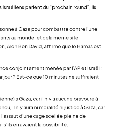
israéliens parlent du “prochain round”, ils
 personne à Gaza pour combattre contre l’une
ants au monde, et cela même si le
on, Alon Ben David, affirme que le Hamas est
ence conjointement menée par l’AP et Israël :
r jour ? Est-ce que 10 minutes ne suffiraient
ienne) à Gaza, car il n’y a aucune bravoure à
, il n’y aura ni moralité ni justice à Gaza, car
r à l’assaut d’une cage scellée pleine de
s’ils en avaient la possibilité.