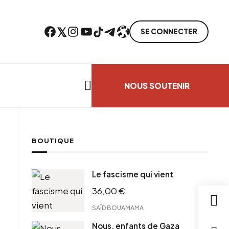
Facebook
Twitter
Instagram
YouTube
TikTok
Telegram
Lien
SE CONNECTER
Search everything...
NOUS SOUTENIR
BOUTIQUE
cebook
Le fascisme qui vient
tter
36,00
€
ntFriendly
il
SAÏD BOUAMAMA
Nous, enfants de Gaza