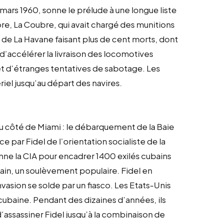
 mars 1960, sonne le prélude à une longue liste
lore, La Coubre, qui avait chargé des munitions
de La Havane faisant plus de cent morts, dont
 d’accélérer la livraison des locomotives
t d’étranges tentatives de sabotage. Les
iel jusqu’au départ des navires.
u côté de Miami : le débarquement de la Baie
e par Fidel de l’orientation socialiste de la
nne la CIA pour encadrer 1400 exilés cubains
ain, un soulèvement populaire. Fidel en
vasion se solde par un fiasco. Les Etats-Unis
n cubaine. Pendant des dizaines d’années, ils
 d’assassiner Fidel jusqu’à la combinaison de