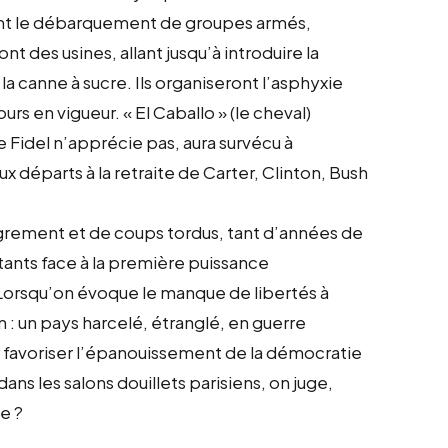
ont le débarquement de groupes armés,
t des usines, allant jusqu’à introduire la
la canne à sucre. Ils organiseront l’asphyxie
s en vigueur. « El Caballo » (le cheval)
 Fidel n’apprécie pas, aura survécu à
 départs à la retraite de Carter, Clinton, Bush
grement et de coups tordus, tant d’années de
tants face à la première puissance
 Lorsqu’on évoque le manque de libertés à
n : un pays harcelé, étranglé, en guerre
r favoriser l’épanouissement de la démocratie
ns les salons douillets parisiens, on juge,
e ?