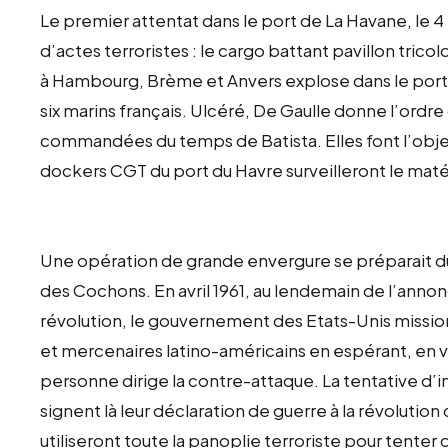
Le premier attentat dans le port de La Havane, le 4
d’actes terroristes : le cargo battant pavillon trico
à Hambourg, Brème et Anvers explose dans le port 
six marins français. Ulcéré, De Gaulle donne l’ordre
commandées du temps de Batista. Elles font l’obje
dockers CGT du port du Havre surveilleront le matér
Une opération de grande envergure se préparait d
des Cochons. En avril 1961, au lendemain de l’annonc
révolution, le gouvernement des Etats-Unis missio
et mercenaires latino-américains en espérant, en v
personne dirige la contre-attaque. La tentative d’in
signent là leur déclaration de guerre à la révolutio
utiliseront toute la panoplie terroriste pour tenter