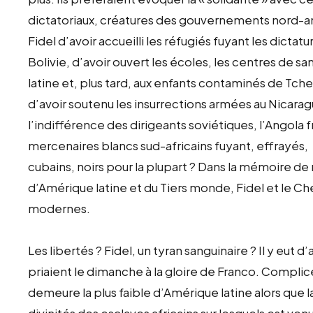
dictatoriaux, créatures des gouvernements nord-a
Fidel d’avoir accueilli les réfugiés fuyant les dictatu
Bolivie, d’avoir ouvert les écoles, les centres de s
latine et, plus tard, aux enfants contaminés de Tch
d’avoir soutenu les insurrections armées au Nicaragu
l’indifférence des dirigeants soviétiques, l’Angol
mercenaires blancs sud-africains fuyant, effrayés, 
cubains, noirs pour la plupart ? Dans la mémoire 
d’Amérique latine et du Tiers monde, Fidel et le C
modernes.
Les libertés ? Fidel, un tyran sanguinaire ? Il y eut
priaient le dimanche à la gloire de Franco. Complice
demeure la plus faible d’Amérique latine alors que l
divinités des esclaves africains sur lesquels est ven