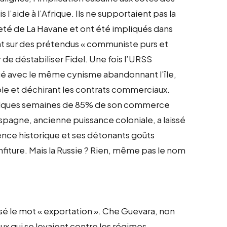
’aide à l’Afrique. Ils ne supportaient pas la
té de La Havane et ont été impliqués dans
ant sur des prétendus « communiste purs et
 de déstabiliser Fidel. Une fois l’URSS
qué avec le même cynisme abandonnant l’île,
ole et déchirant les contrats commerciaux.
quelques semaines de 85% de son commerce
spagne, ancienne puissance coloniale, a laissé
uence historique et ses détonants goûts
iture. Mais la Russie ? Rien, même pas le nom
lisé le mot « exportation ». Che Guevara, non
ceux qui se levaient contre les régimes