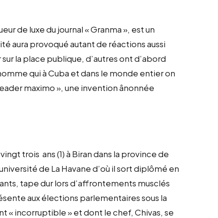
eur de luxe du journal « Granma », est un
é aura provoqué autant de réactions aussi
 sur la place publique, d’autres ont d’abord
t homme qui à Cuba et dans le monde entier on
 leader maximo », une invention ânonnée
 vingt trois ans (1) à Biran dans la province de
l’université de La Havane d’où il sort diplômé en
diants, tape dur lors d’affrontements musclés
présente aux élections parlementaires sous la
 « incorruptible » et dont le chef, Chivas, se