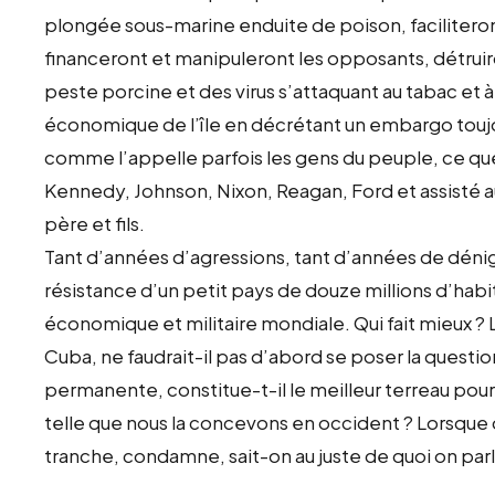
plongée sous-marine enduite de poison, faciliter
financeront et manipuleront les opposants, détruiron
peste porcine et des virus s’attaquant au tabac et à 
économique de l’île en décrétant un embargo toujour
comme l’appelle parfois les gens du peuple, ce que
Kennedy, Johnson, Nixon, Reagan, Ford et assisté aux
père et fils.
Tant d’années d’agressions, tant d’années de déni
résistance d’un petit pays de douze millions d’habi
économique et militaire mondiale. Qui fait mieux ?
Cuba, ne faudrait-il pas d’abord se poser la questio
permanente, constitue-t-il le meilleur terreau pou
telle que nous la concevons en occident ? Lorsque da
tranche, condamne, sait-on au juste de quoi on parl