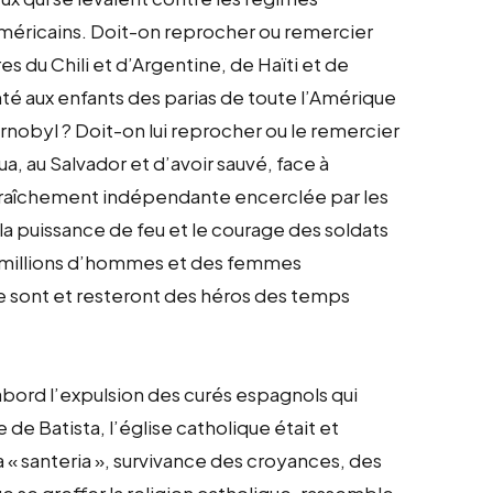
méricains. Doit-on reprocher ou remercier
res du Chili et d’Argentine, de Haïti et de
anté aux enfants des parias de toute l’Amérique
ernobyl ? Doit-on lui reprocher ou le remercier
a, au Salvador et d’avoir sauvé, face à
a fraîchement indépendante encerclée par les
la puissance de feu et le courage des soldats
de millions d’hommes et des femmes
he sont et resteront des héros des temps
 d’abord l’expulsion des curés espagnols qui
 de Batista, l’église catholique était et
a « santeria », survivance des croyances, des
ue se greffer la religion catholique, rassemble