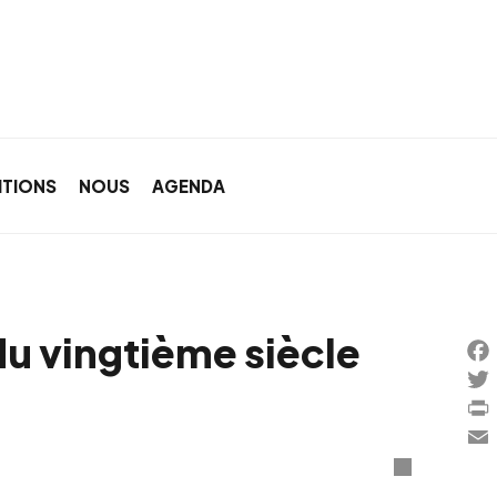
ITIONS
NOUS
AGENDA
du vingtième siècle
Fa
Twi
Pri
Ema