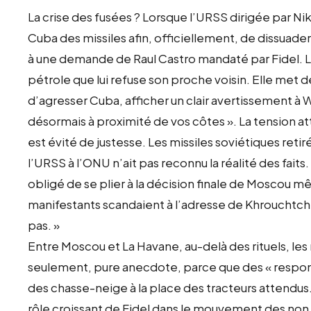
La crise des fusées ? Lorsque l’URSS dirigée par Ni
Cuba des missiles afin, officiellement, de dissuade
à une demande de Raul Castro mandaté par Fidel. La
pétrole que lui refuse son proche voisin. Elle met de
d’agresser Cuba, afficher un clair avertissement à 
désormais à proximité de vos côtes ». La tension att
est évité de justesse. Les missiles soviétiques reti
l’URSS à l’ONU n’ait pas reconnu la réalité des faits. « Il
obligé de se plier à la décision finale de Moscou m
manifestants scandaient à l’adresse de Khrouchtche
pas. »
Entre Moscou et La Havane, au-delà des rituels, les 
seulement, pure anecdote, parce que des « responsa
des chasse-neige à la place des tracteurs attendus.
rôle croissant de Fidel dans le mouvement des non 