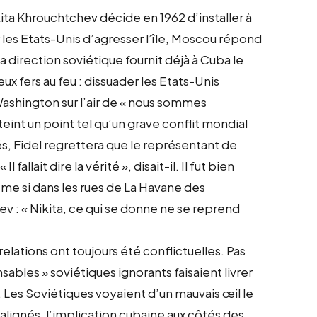
kita Khrouchtchev décide en 1962 d’installer à
r les Etats-Unis d’agresser l’île, Moscou répond
 direction soviétique fournit déjà à Cuba le
ux fers au feu : dissuader les Etats-Unis
Washington sur l’air de « nous sommes
eint un point tel qu’un grave conflit mondial
rés, Fidel regrettera que le représentant de
 fallait dire la vérité », disait-il. Il fut bien
ême si dans les rues de La Havane des
v : « Nikita, ce qui se donne ne se reprend
relations ont toujours été conflictuelles. Pas
bles » soviétiques ignorants faisaient livrer
 Les Soviétiques voyaient d’un mauvais œil le
alignés, l’implication cubaine aux côtés des