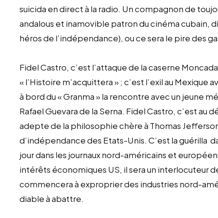
suicida en direct à la radio. Un compagnon de toujo
andalous et inamovible patron du cinéma cubain, dira
héros de l’indépendance), ou ce sera le pire des ga
Fidel Castro, c’est l’attaque de la caserne Moncada, l
« l’Histoire m’acquittera » ; c’est l’exil au Mexiqu
à bord du « Granma » la rencontre avec un jeune m
Rafael Guevara de la Serna. Fidel Castro, c’est au d
adepte de la philosophie chère à Thomas Jefferson,
d’indépendance des Etats-Unis. C’est la guérilla da
jour dans les journaux nord-américains et européens
intérêts économiques US, il sera un interlocuteur d
commencera à exproprier des industries nord-améri
diable à abattre.