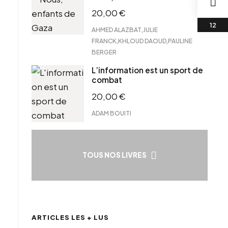
20,00
€
,
AHMED ALAZBAT
JULIE
,
,
FRANCK
KHLOUD DAOUD
PAULINE
BERGER
L’information est un sport de
combat
20,00
€
ADAM BOUITI
TOUS NOS LIVRES
ARTICLES LES + LUS