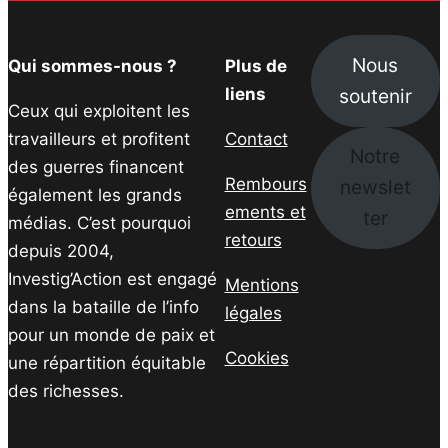
Nous
Qui sommes-nous ?
Plus de
soutenir
liens
Ceux qui exploitent les
travailleurs et profitent
Contact
Notre
des guerres financent
Rembours
newslet
également les grands
ements et
ter
médias. C’est pourquoi
retours
depuis 2004,
Investig’Action est engagé
Mentions
dans la bataille de l’info
légales
pour un monde de paix et
Cookies
une répartition équitable
des richesses.
Facebook
Twitter
Instagram
YouTube
TikTok
Telegram
Lien