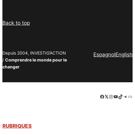
Back to top
Depuis 2004, INVESTIG’ACTION
Espagnol
English
/
Comprendre le monde pour le
changer
Facebook
LinkedIn
Instagram
YouTube
TikTok
Tele
Lie
RUBRIQUES