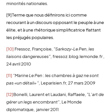
minorités nationales.
[9]
Terme que nous définirons ici comme
recourant à un discours opposant le peuple à une
élite, et à une rhétorique simplificatrice flattant
les préjugés populaires.
[10]
Fressoz, Françoise,
"Sarkozy-Le Pen, les
liaisons dangereuses"
, fressoz.blog.lemonde.fr ,
24 avril 2010
[11]
"Marine Le Pen : les chambres à gaz ne sont
pas «un détail» "
, Leparisien.fr, 27 mars 2009
[12]
Bonelli, Laurent et Laudani, Raffaele,
"L’art de
gérer un legs encombrant"
, Le Monde
diplomatique, janvier 2011