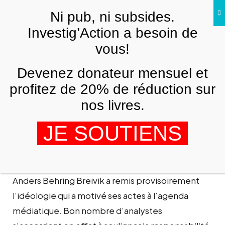
Skip to main content
Ni pub, ni subsides.
FR
Investig’Action a besoin de
vous!
ANALYSES ET TÉMOIGNAGES
Devenez donateur mensuel et
Extrême droite : inquiétante rupture
du cordon sanitaire européen
profitez de 20% de réduction sur
nos livres.
GREGORY MAUZÉ
9 MAI 2012
JE SOUTIENS
L’ouverture du procès de l’extrémiste de droite
Anders Behring Breivik a remis provisoirement
l’idéologie qui a motivé ses actes à l’agenda
médiatique. Bon nombre d’analystes