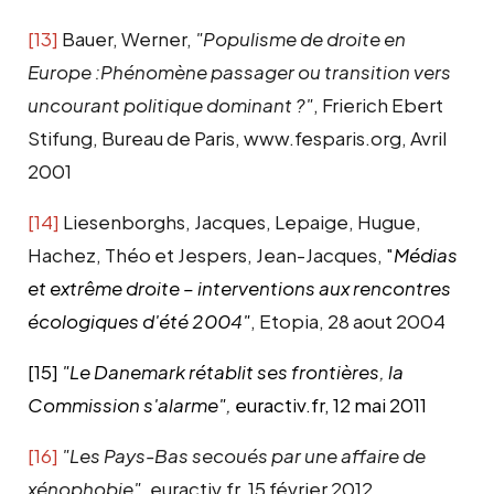
[13]
Bauer, Werner,
"Populisme de droite en
Europe :Phénomène passager ou transition vers
uncourant politique dominant ?"
, Frierich Ebert
Stifung, Bureau de Paris, www.fesparis.org, Avril
2001
[14]
Liesenborghs, Jacques, Lepaige, Hugue,
Hachez, Théo et Jespers, Jean-Jacques, "
Médias
et extrême droite – interventions aux rencontres
écologiques d'été 2004"
, Etopia, 28 aout 2004
[15]
"Le Danemark rétablit ses frontières, la
Commission s'alarme",
euractiv.fr, 12 mai 2011
[16]
"Les Pays-Bas secoués par une affaire de
xénophobie"
, euractiv.fr, 15 février 2012