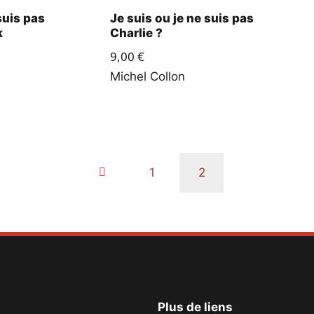
suis pas
Je suis ou je ne suis pas
k
Charlie ?
9,00
€
Michel Collon
1
2
Plus de liens