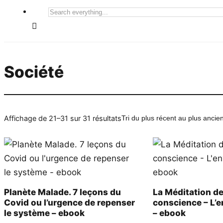
Search
everything...
Société
Trié
Affichage de 21–31 sur 31 résultats
du
plus
récent
au
plus
ancien
Planète Malade. 7 leçons du
La Méditation de
Covid ou l’urgence de repenser
conscience – L’e
le système – ebook
– ebook