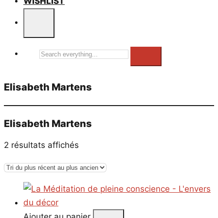
WISHLIST
Search
everything...
Elisabeth Martens
Elisabeth Martens
Trié
2 résultats affichés
du
plus
récent
au
plus
Ajouter au panier