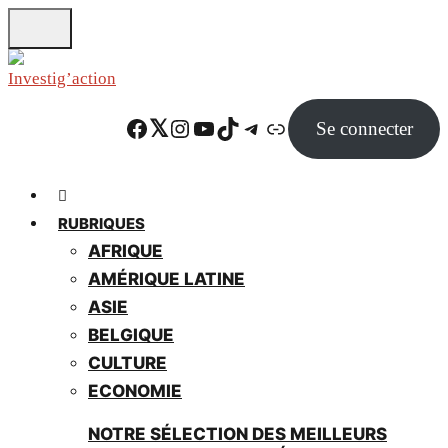
Skip
to
main
content
Facebook
Twitter
Instagram
YouTube
TikTok
Telegram
Lien
Se connecter
RUBRIQUES
AFRIQUE
AMÉRIQUE LATINE
ASIE
BELGIQUE
CULTURE
ECONOMIE
NOTRE SÉLECTION DES MEILLEURS