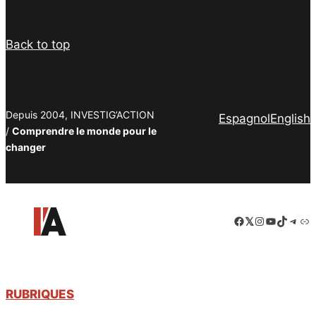
Back to top
Depuis 2004, INVESTIG’ACTION
Espagnol
English
/
Comprendre le monde pour le
changer
Facebook
LinkedIn
Instagram
YouTube
TikTok
Tele
Lie
RUBRIQUES