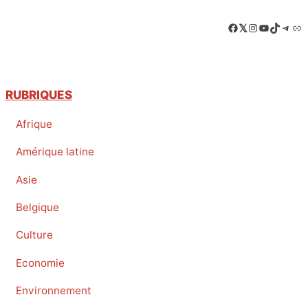
Facebook
LinkedIn
Instagram
YouTube
TikTok
Tele
Lie
RUBRIQUES
Afrique
Amérique latine
Asie
Belgique
Culture
Economie
Environnement