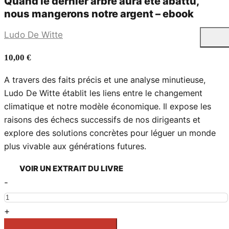
Quand le dernier arbre aura été abattu,
nous mangerons notre argent – ebook
Ludo De Witte
10,00
€
A travers des faits précis et une analyse minutieuse,
Ludo De Witte établit les liens entre le changement
climatique et notre modèle économique. Il expose les
raisons des échecs successifs de nos dirigeants et
explore des solutions concrètes pour léguer un monde
plus vivable aux générations futures.
VOIR UN EXTRAIT DU LIVRE
Quand
-
le
dernier
+
arbre