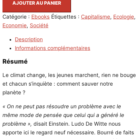
AJOUTER AU PANIER
aura
été
Catégorie :
Ebooks
Étiquettes :
Capitalisme
,
Ecologie
,
abattu,
Economie
,
Société
nous
Description
mangerons
Informations complémentaires
notre
argent
Résumé
-
Le climat change, les jeunes marchent, rien ne bouge
ebook
et chacun s’inquiète : comment sauver notre
quantité
planète ?
« On ne peut pas résoudre un problème avec le
même mode de pensée que celui qui a généré le
problème »,
disait Einstein. Ludo De Witte nous
apporte ici le regard neuf nécessaire. Bourré de faits