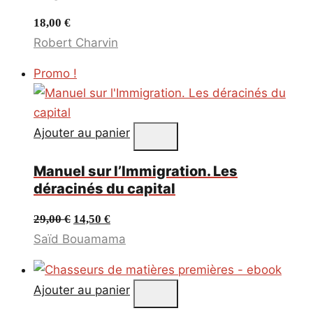
18,00
€
Robert Charvin
Promo !
Ajouter au panier
Manuel sur l’Immigration. Les
déracinés du capital
Le
Le
29,00
€
14,50
€
prix
prix
Saïd Bouamama
initial
actuel
était :
est :
Ajouter au panier
29,00 €.
14,50 €.