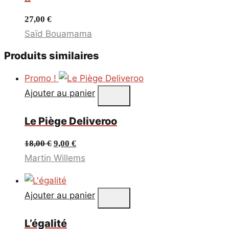
27,00
€
Saïd Bouamama
Produits similaires
Promo !
Ajouter au panier
Le Piège Deliveroo
Le
Le
18,00
€
9,00
€
prix
prix
Martin Willems
initial
actuel
était :
est :
Ajouter au panier
18,00 €.
9,00 €.
L’égalité