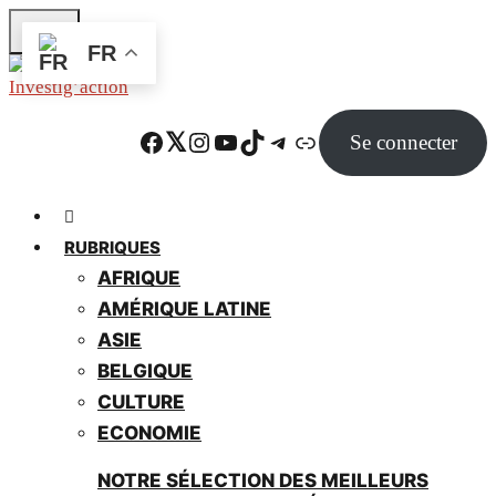
Skip
FR
to
main
content
Facebook
Twitter
Instagram
YouTube
TikTok
Telegram
Lien
Se connecter
RUBRIQUES
AFRIQUE
AMÉRIQUE LATINE
ASIE
BELGIQUE
CULTURE
ECONOMIE
NOTRE SÉLECTION DES MEILLEURS