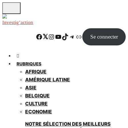
Skip
to
main
content
Facebook
Twitter
Instagram
YouTube
TikTok
Telegram
Lien
Se connecter
RUBRIQUES
AFRIQUE
AMÉRIQUE LATINE
ASIE
BELGIQUE
CULTURE
ECONOMIE
NOTRE SÉLECTION DES MEILLEURS