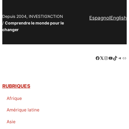
Depuis 2004, INVESTIG’ACTION
Espagnol
English
/
Comprendre le monde pour le
changer
Facebook
LinkedIn
Instagram
YouTube
TikTok
Tele
Lie
RUBRIQUES
Afrique
Amérique latine
Asie