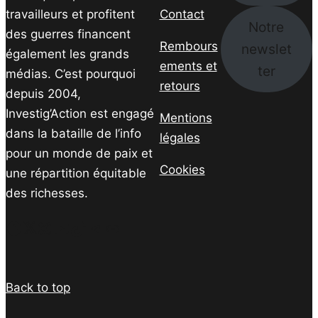
travailleurs et profitent
Contact
Notre
des guerres financent
Rembours
newslet
également les grands
ements et
ter
médias. C’est pourquoi
retours
depuis 2004,
Investig’Action est engagé
Mentions
dans la bataille de l’info
légales
pour un monde de paix et
Cookies
une répartition équitable
des richesses.
Facebook
Twitter
Instagram
YouTube
TikTok
Telegram
Lien
Back to top