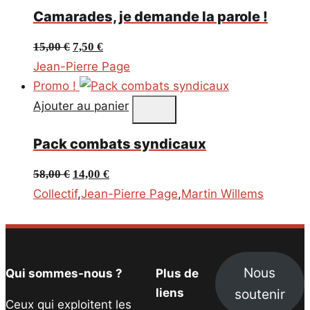
ancien
Camarades, je demande la parole !
Le
Le
15,00
€
7,50
€
prix
prix
Jean-Pierre Page
initial
actuel
Promo !
était :
est :
Ajouter au panier
15,00 €.
7,50 €.
Pack combats syndicaux
Le
Le
58,00
€
14,00
€
prix
prix
Collectif
,
Jean-Pierre Page
,
Martin Willems
initial
actuel
était :
est :
58,00 €.
14,00 €.
Nous
Qui sommes-nous ?
Plus de
soutenir
liens
Ceux qui exploitent les