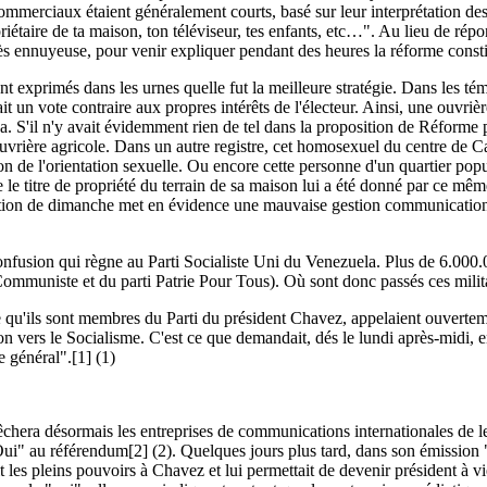
ommerciaux étaient généralement courts, basé sur leur interprétation des 
priétaire de ta maison, ton téléviseur, tes enfants, etc…". Au lieu de répo
ès ennuyeuse, pour venir expliquer pendant des heures la réforme consti
t exprimés dans les urnes quelle fut la meilleure stratégie. Dans les té
ait un vote contraire aux propres intérêts de l'électeur. Ainsi, une ouvriè
S'il n'y avait évidemment rien de tel dans la proposition de Réforme part
e ouvrière agricole. Dans un autre registre, cet homosexuel du centre de 
aison de l'orientation sexuelle. Ou encore cette personne d'un quartier popu
le titre de propriété du terrain de sa maison lui a été donné par ce mê
tion de dimanche met en évidence une mauvaise gestion communicationne
nfusion qui règne au Parti Socialiste Uni du Venezuela. Plus de 6.000.00
Communiste et du parti Patrie Pour Tous). Où sont donc passés ces milita
e qu'ils sont membres du Parti du président Chavez, appelaient ouverteme
on vers le Socialisme. C'est ce que demandait, dés le lundi après-midi, 
e général".[1]
(1)
era désormais les entreprises de communications internationales de le tr
"Oui" au référendum[2]
(2). Quelques jours plus tard, dans son émission
t les pleins pouvoirs à Chavez et lui permettait de devenir président à v