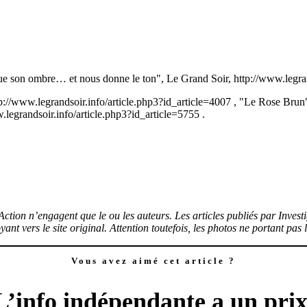
que son ombre… et nous donne le ton", Le Grand Soir, http://www.legran
tp://www.legrandsoir.info/article.php3?id_article=4007
, "Le Rose Brun"
.legrandsoir.info/article.php3?id_article=5755
.
’Action n’engagent que le ou les auteurs. Les articles publiés par Invest
ant vers le site original.
Attention toutefois, les photos ne portant pas
Vous avez aimé cet article ?
L’info indépendante a un prix