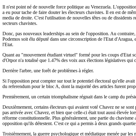
Il n'est point né de nouvelle force politique au Venezuela. L'opposition
a eu pour tache de faire douter les électeurs chavistes. Il en est de m
media de droite. C'est l'utilisation de nouvelles têtes ou de dissidents
secteurs chavistes.
Donc, pas nouveaux leaderships au sein de l'opposition. Au contraire, 
Podemos soit élu député dans une circonscription de l'Etat d'Aragua, e
l'Etat.
Quant au "mouvement étudiant virtuel" formé pour les coups d'Etat soft
d'Otpor n'a totalisé que 1.47% des voix aux élections législatives qui 
Derrière l'arbre, une forêt de problèmes à régler.
Si l'opposition peut compter sur tout le potentiel électoral qu'elle ava
du referendum pour le bloc A, dont la majorité des articles furent pro
Premièrement, un certain triomphalisme régnait dans le camp du présid
Deuxièmement, certains électeurs qui avaient voté Chavez ne se sont p
pas arrivée avec Chavez, et bien que celle-ci était tout aussi élevée lor
réforme constitutionnelle. Plus généralement, une partie du chavisme 
opposition qu'ils détestent. C'est ce qui a permis à deux grands quart
Troisièmement, la guerre psychologique et médiatique menée par les 