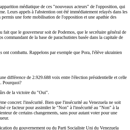
s l'apparition médiatique de ces "nouveaux acteurs" de l'opposition, qui
ysme. Leurs appels à l'abstention ont été immédiatement relayés dans les
a permis une forte mobilisation de l'opposition et une apathie des
u fait que le gouverneur soit de Podemos, que le secrétaire général de
emps commandant de la base de parachutistes basée dans la capitale de
 ils ont combattu. Rappelons par exemple que Pora, l'élève ukrainien
une différence de 2.929.688 voix entre l'élection présidentielle et celle
x. Pourquoi?
rs de la victoire du "Oui".
 concret: l'insécurité. Bien que l'insécurité au Venezuela ne soit
ilisé ce facteur pour assimiler le "Non" à l'insécurité au "Non" à la
lenteur de certains changements, sans pour autant voter pour une
ueur.
ication du gouvernement ou du Parti Socialiste Uni du Venezuela