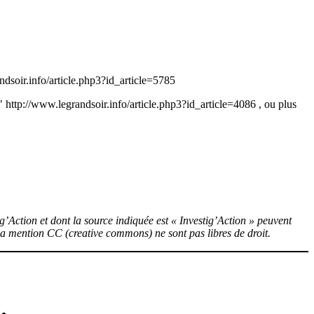
dsoir.info/article.php3?id_article=5785
 http://www.legrandsoir.info/article.php3?id_article=4086
, ou plus
ig’Action et dont la source indiquée est « Investig’Action » peuvent
 la mention CC (creative commons) ne sont pas libres de droit.
.