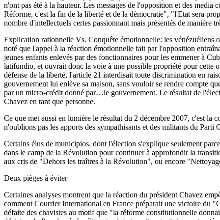
n'ont pas été à la hauteur. Les messages de l'opposition et des media c
Réforme, c'est la fin de la liberté et de la démocratie", "l'Etat sera pro
nombre d'intellectuels certes passionnant mais présentés de manière tr
Explication rationnelle Vs. Conquête émotionnelle: les vénézuéliens on
noté que l'appel à la réaction émotionnelle fait par l'opposition entraîn
jeunes enfants enlevés par des fonctionnaires pour les emmener à Cuba. 
latifundio, et ouvrait donc la voie à une possible propriété pour cett
défense de la liberté, l'article 21 interdisait toute discrimination en r
gouvernement lui enlève sa maison, sans vouloir se rendre compte que 
par un micro-crédit donné par…le gouvernement. Le résultat de l'élec
Chavez en tant que personne.
Ce que met aussi en lumière le résultat du 2 décembre 2007, c'est la co
n'oublions pas les apports des sympathisants et des militants du Parti 
Certains élus de municipios, dont l'élection s'explique seulement parc
dans le camp de la Révolution pour continuer à approfondir la transiti
aux cris de "Dehors les traîtres à la Révolution", ou encore "Nettoyag
Deux pièges à éviter
Certaines analyses montrent que la réaction du président Chavez empêch
comment Courrier International en France préparait une victoire du 
défaite des chavistes au motif que "la réforme constitutionnelle donnai