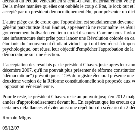
décision du Peuple vénézuélien si celui-ci avait majoritairement voté p
De la même manière qu'elles ont oubliés le coup d'Etat, le lock-out et 
accepté par un président démocratiquement élu, pour présenter un dict
L'autre piège est de croire que l'opposition est soudainement devenue 
général parachutiste Raul Baduel, appelaient à ne reconnaître les résu
gouvernement bolivarien eut tenu un tel discours. Comme nous l'avion
une infrastructure était prête pour lancer une Révolution colorée en 
étudiants du "mouvement étudiant virtuel" qui ont bien réussi à imposer
psychologique, ont réussi leur objectif d'empêcher l'approbation de la 
démocratique sur une élection.
L'acceptation des résultats par le président Chavez juste après leur an
décembre 2007, qu'il ne pouvait plus présenter de réforme constitution
"démocratique") prévoit que si 15% du registre électoral présente une
deuxième version de la Réforme constitutionnelle soit proposée aux vén
l'opposition vénézuélienne.
Pour le reste, le président Chavez reste au pouvoir jusqu'en 2012 ma
années d'approfondissement devant lui. En espérant que les erreurs qui
certaines défaillances et éviter ainsi une répétition du scénario du 2 
Romain Migus
05/12/07