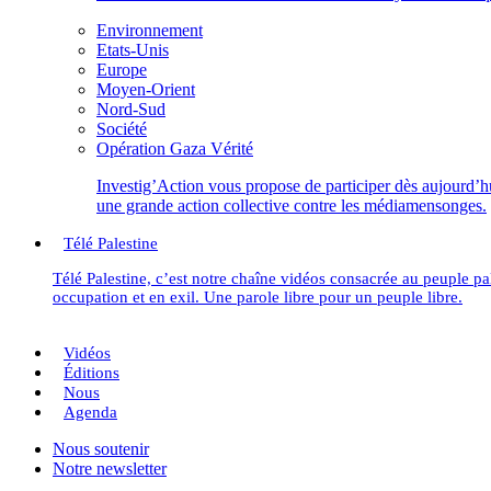
Environnement
Etats-Unis
Europe
Moyen-Orient
Nord-Sud
Société
Opération Gaza Vérité
Investig’Action vous propose de participer dès aujourd’h
une grande action collective contre les médiamensonges.
Télé Palestine
Télé Palestine, c’est notre chaîne vidéos consacrée au peuple pa
occupation et en exil. Une parole libre pour un peuple libre.
Vidéos
Éditions
Nous
Agenda
Nous soutenir
Notre newsletter