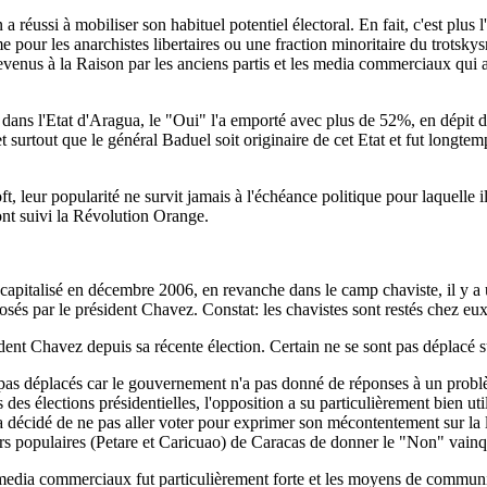
 a réussi à mobiliser son habituel potentiel électoral. En fait, c'est plu
ême pour les anarchistes libertaires ou une fraction minoritaire du trotsk
 revenus à la Raison par les anciens partis et les media commerciaux qui 
dans l'Etat d'Aragua, le "Oui" l'a emporté avec plus de 52%, en dépit d
t surtout que le général Baduel soit originaire de cet Etat et fut longt
, leur popularité ne survit jamais à l'échéance politique pour laquelle
ont suivi la Révolution Orange.
it capitalisé en décembre 2006, en revanche dans le camp chaviste, il y a 
posés par le président Chavez. Constat: les chavistes sont restés chez eu
ent Chavez depuis sa récente élection. Certain ne se sont pas déplacé sû
as déplacés car le gouvernement n'a pas donné de réponses à un problème
s des élections présidentielles, l'opposition a su particulièrement bien ut
a décidé de ne pas aller voter pour exprimer son mécontentement sur la 
iers populaires (Petare et Caricuao) de Caracas de donner le "Non" vainq
media commerciaux fut particulièrement forte et les moyens de commun