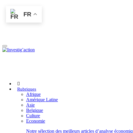
Skip
to
FR
main
content
Rubriques
Afrique
Amérique Latine
Asie
Belgique
Culture
Economie
Notre sélection des meilleurs articles d’analyse économiq