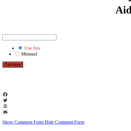
Aid
Une fois
Mensuel
Participer
Facebook
Twitter
PrintFriendly
Email
Show Comment Form
Hide Comment Form