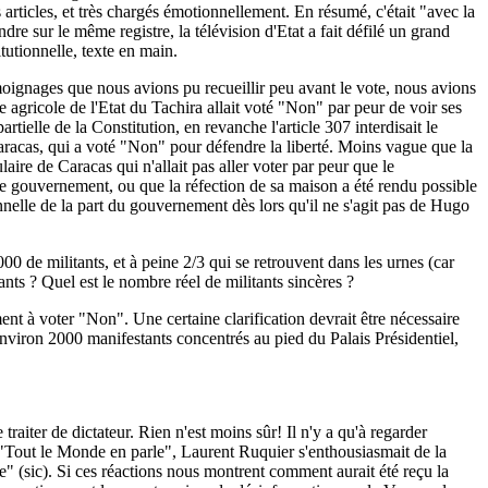
articles, et très chargés émotionnellement. En résumé, c'était "avec la
ndre sur le même registre, la télévision d'Etat a fait défilé un grand
tutionnelle, texte en main.
moignages que nous avions pu recueillir peu avant le vote, nous avions
re agricole de l'Etat du Tachira allait voté "Non" par peur de voir ses
ielle de la Constitution, en revanche l'article 307 interdisait le
Caracas, qui a voté "Non" pour défendre la liberté. Moins vague que la
laire de Caracas qui n'allait pas aller voter par peur que le
me gouvernement, ou que la réfection de sa maison a été rendu possible
lle de la part du gouvernement dès lors qu'il ne s'agit pas de Hugo
0 de militants, et à peine 2/3 qui se retrouvent dans les urnes (car
nts ? Quel est le nombre réel de militants sincères ?
nt à voter "Non". Une certaine clarification devrait être nécessaire
environ 2000 manifestants concentrés au pied du Palais Présidentiel,
aiter de dictateur. Rien n'est moins sûr! Il n'y a qu'à regarder
 "Tout le Monde en parle", Laurent Ruquier s'enthousiasmait de la
ie" (sic). Si ces réactions nous montrent comment aurait été reçu la