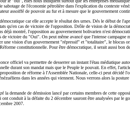
our le "oui", elles nous indiquent surtout que les entreprises médiatiqu
le sabotage de l'économie pétrolière dans l'explication du contexte vénézu
ateur assoiffé de pouvoir au fur et à mesure que le gouvernement contin
démocratique car elle accepte le résultat des urnes. Dés le début de l'a
ltats qu'en cas de victoire de l'opposition. Drôle de vision de la démoc
s déjà montré, l'opposition au gouvernement bolivarien n'est démocrati
cas de victoire du "Oui". On peut même avancé que l'intense campagne méd
 une vision d'un gouvernement "répressif" et "totalitaire", le blocus or
Réforme constitutionnelle. Pour être démocratique, il serait aussi bon de
nonce officiel va permettre de desserrer un instant l'étau médiatique au
nelle durant son mandat mais que le Peuple le pouvait. En effet, l'artic
 proposition de réforme à l'Assemblée Nationale, celle-ci peut décidé l'
ézuéliens dans les années qui viennent. Nous verrons alors la posture d
lgré la demande de démission lancé par certains membres de cette oppos
 ont conduit à la défaite du 2 décembre sauront être analysées par le go
décembre 2007.