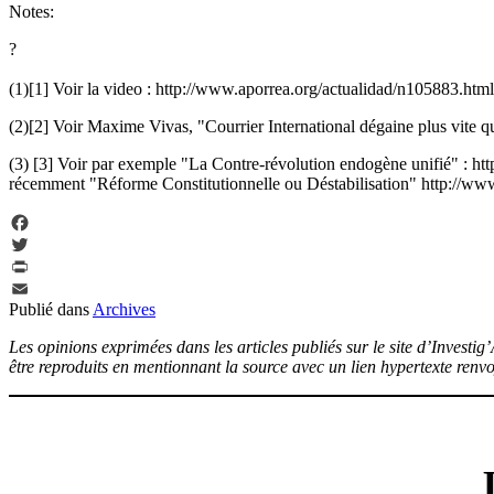
Notes:
?
(1)[1] Voir la video : http://www.aporrea.org/actualidad/n105883.html
(2)[2] Voir Maxime Vivas, "Courrier International dégaine plus vite 
(3) [3] Voir par exemple "La Contre-révolution endogène unifié" : ht
récemment "Réforme Constitutionnelle ou Déstabilisation" http://www
Facebook
Twitter
PrintFriendly
Publié dans
Archives
Email
Les opinions exprimées dans les articles publiés sur le site d’Investig
être reproduits en mentionnant la source avec un lien hypertexte renvoy