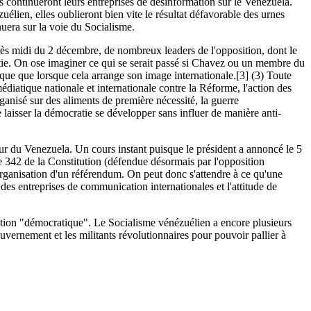
es continueront leurs entreprises de désinformation sur le Venezuela.
élien, elles oublieront bien vite le résultat défavorable des urnes
uera sur la voie du Socialisme.
près midi du 2 décembre, de nombreux leaders de l'opposition, dont le
ratie. On ose imaginer ce qui se serait passé si Chavez ou un membre du
que que lorsque cela arrange son image internationale.[3]
(3) Toute
iatique nationale et internationale contre la Réforme, l'action des
ganisé sur des aliments de première nécessité, la guerre
 laisser la démocratie se développer sans influer de manière anti-
tour du Venezuela. Un cours instant puisque le président a annoncé le 5
le 342 de la Constitution (défendue désormais par l'opposition
organisation d'un référendum. On peut donc s'attendre à ce qu'une
es entreprises de communication internationales et l'attitude de
ition "démocratique". Le Socialisme vénézuélien a encore plusieurs
uvernement et les militants révolutionnaires pour pouvoir pallier à