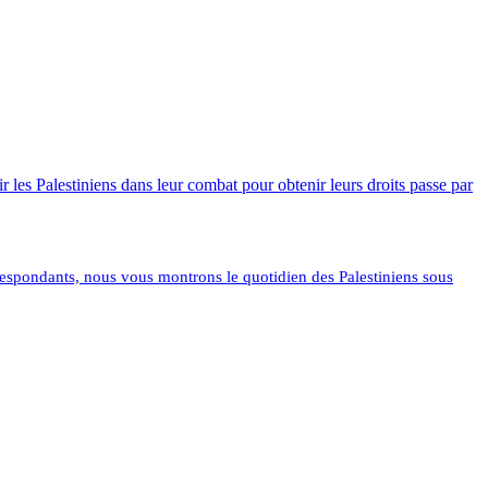
l
y
les Palestiniens dans leur combat pour obtenir leurs droits passe par
orrespondants, nous vous montrons le quotidien des Palestiniens sous