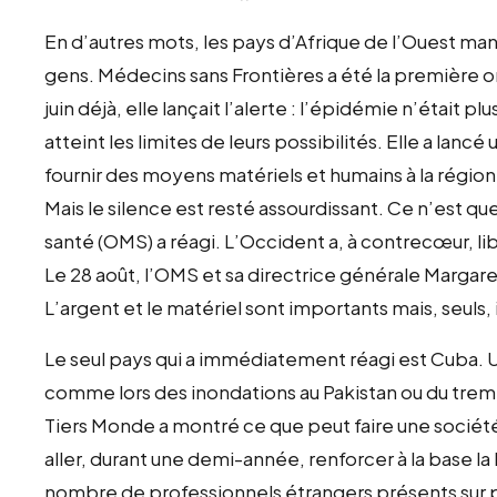
En d’autres mots, les pays d’Afrique de l’Ouest m
gens. Médecins sans Frontières a été la première or
juin déjà, elle lançait l’alerte : l’épidémie n’était p
atteint les limites de leurs possibilités. Elle a lan
fournir des moyens matériels et humains à la région
Mais le silence est resté assourdissant. Ce n’est que
santé (OMS) a réagi. L’Occident a, à contrecœur, lib
Le 28 août, l’OMS et sa directrice générale Margare
L’argent et le matériel sont importants mais, seuls, 
Le seul pays qui a immédiatement réagi est Cuba. U
comme lors des inondations au Pakistan ou du tremb
Tiers Monde a montré ce que peut faire une société 
aller, durant une demi-année, renforcer à la base la 
nombre de professionnels étrangers présents sur 