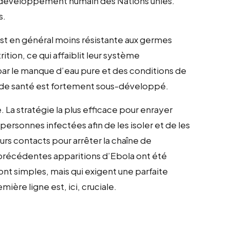
x de développement humain des Nations unies.
s.
est en général moins résistante aux germes
tion, ce qui affaiblit leur système
 par le manque d’eau pure et des conditions de
ns de santé est fortement sous-développé.
. La stratégie la plus efficace pour enrayer
 personnes infectées afin de les isoler et de les
urs contacts pour arrêter la chaîne de
 précédentes apparitions d’Ebola ont été
ont simples, mais qui exigent une parfaite
ière ligne est, ici, cruciale.