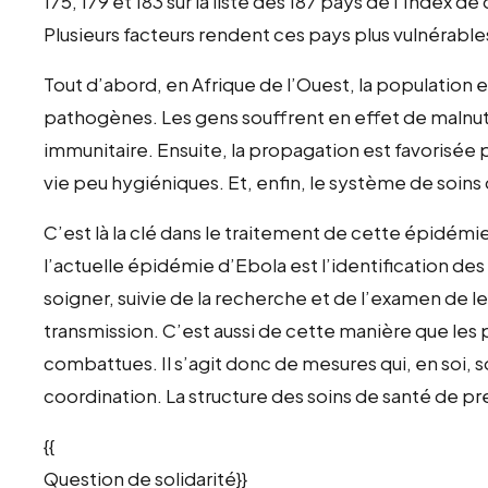
175, 179 et 183 sur la liste des 187 pays de l’Inde
Plusieurs facteurs rendent ces pays plus vulnérable
Tout d’abord, en Afrique de l’Ouest, la population 
pathogènes. Les gens souffrent en effet de malnutri
immunitaire. Ensuite, la propagation est favorisée
vie peu hygiéniques. Et, enfin, le système de soi
C’est là la clé dans le traitement de cette épidémie
l’actuelle épidémie d’Ebola est l’identification des
soigner, suivie de la recherche et de l’examen de le
transmission. C’est aussi de cette manière que les
combattues. Il s’agit donc de mesures qui, en soi, s
coordination. La structure des soins de santé de prem
{{
Question de solidarité}}