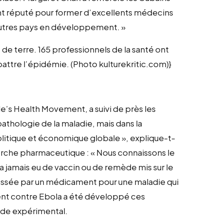
t réputé pour former d’excellents médecins
x autres pays en développement. »
e terre. 165 professionnels de la santé ont
attre l’épidémie. (Photo kulturekritic.com)}
’s Health Movement, a suivi de près les
thologie de la maladie, mais dans la
olitique et économique globale », explique-t-
herche pharmaceutique : « Nous connaissons le
y a jamais eu de vaccin ou de remède mis sur le
essée par un médicament pour une maladie qui
ent contre Ebola a été développé ces
ade expérimental.