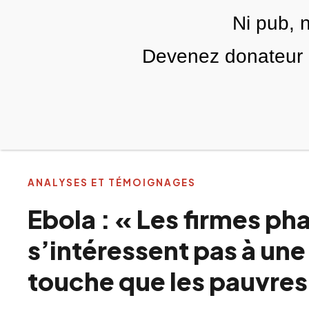
Skip to main content
Ni pub, 
FR
Devenez donateur m
RUBRIQUES
TÉLÉ PALESTINE
VIDÉOS
ANALYSES ET TÉMOIGNAGES
Ebola : « Les firmes p
s’intéressent pas à une
touche que les pauvres