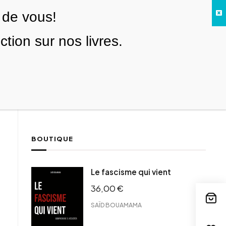
 de vous!
Facebook
Twitter
Instagram
YouTube
TikTok
Telegram
Lien
SE CONNECTER
ion sur nos livres.
Search everything...
NOUS SOUTENIR
BOUTIQUE
ebook
Le fascisme qui vient
tter
36,00
€
tFriendly
il
SAÏD BOUAMAMA