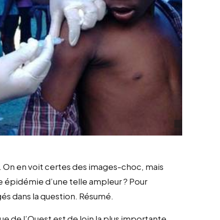
é. On en voit certes des images-choc, mais
e épidémie d’une telle ampleur ? Pour
gés dans la question. Résumé.
e de l’Ouest est de loin la plus importante