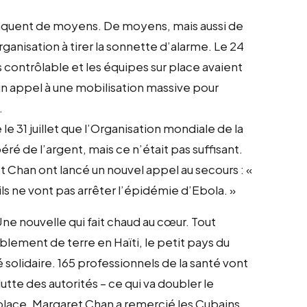
anquent de moyens. De moyens, mais aussi de
ganisation à tirer la sonnette d’alarme. Le 24
lus contrôlable et les équipes sur place avaient
cé un appel à une mobilisation massive pour
.
 le 31 juillet que l’Organisation mondiale de la
éré de l’argent, mais ce n’était pas suffisant.
t Chan ont lancé un nouvel appel au secours : «
ils ne vont pas arrêter l’épidémie d’Ebola. »
ne nouvelle qui fait chaud au cœur. Tout
lement de terre en Haïti, le petit pays du
solidaire. 165 professionnels de la santé vont
lutte des autorités – ce qui va doubler le
place. Margaret Chan a remercié les Cubains