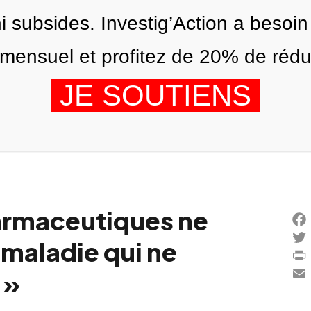
ni subsides. Investig’Action a besoin
ensuel et profitez de 20% de réduct
JE SOUTIENS
ÉDITIONS
NOUS
AGENDA
harmaceutiques ne
Fac
 maladie qui ne
Twi
Prin
 »
Ema