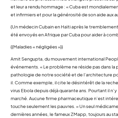
et leur a rendu hommage : « Cuba est mondialemen
et infirmiers et pour la générosité de son aide au
{Un médecin Cubain en Haïti après le tremblement d
été envoyés en Afrique par Cuba pour aider à comb
{{Maladies « négligées »}}
Amit Sengupta, du mouvement international People
événements. « Le problème ne réside pas dans la pa
pathologie de notre société et de l’architecture p
il. Comme exemple, il cite le désintérêt de la rec
virus Ebola depuis déjà quarante ans. Pourtant il n’
marché. Aucune firme pharmaceutique n’est intér
touche seulement les pauvres. » Un seul médicam
dernières années, le fameux ZMapp, toujours au st