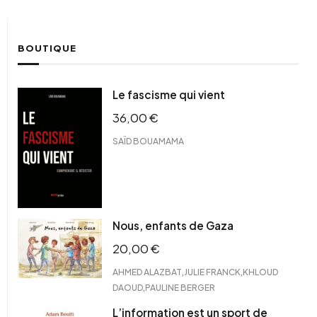
BOUTIQUE
Le fascisme qui vient
36,00
€
SAÏD BOUAMAMA
Nous, enfants de Gaza
20,00
€
,
,
AHMED ALAZBAT
JULIE FRANCK
KHLOUD
,
DAOUD
PAULINE BERGER
L’information est un sport de