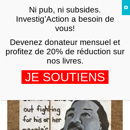
Skip to main content
Ni pub, ni subsides.
FR
Investig’Action a besoin de
vous!
ANALYSES ET TÉMOIGNAGES
Devenez donateur mensuel et
Des États-Unis à l’ONU, réclamer
justice pour Leonard Peltier
profitez de 20% de réduction sur
nos livres.
,
ELENA RUSCA
FELIPE ROMAN LOZANO
21 OCTOBRE 2022
JE SOUTIENS