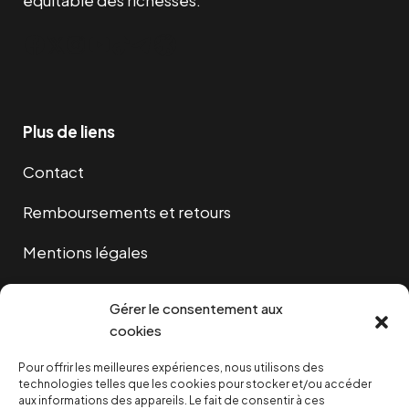
équitable des richesses.
Facebook
Twitter
Instagram
YouTube
TikTok
Telegram
Lien
Plus de liens
Contact
Remboursements et retours
Mentions légales
Cookies
Gérer le consentement aux
cookies
Pour offrir les meilleures expériences, nous utilisons des
NOUS SOUTENIR
technologies telles que les cookies pour stocker et/ou accéder
aux informations des appareils. Le fait de consentir à ces