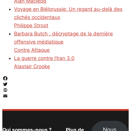
Alan Macleod
Voyage en Biélorussie: Un regard au-delà des
clichés occidentaux
Philippe Stroot
Barbara Butch : décryptage de la dernière
offensive médiatique
Contre Attaque
La guerre contre l’Iran 3.0
Alastair Crooke
Facebook
Twitter
PrintFriendly
Email
Nous
Qui sommes-nous ?
Plus de