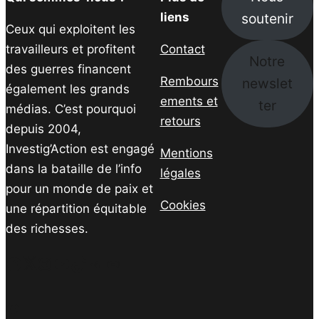
soutenir
liens
Ceux qui exploitent les
travailleurs et profitent
Contact
Notre
des guerres financent
Rembours
newslet
également les grands
ements et
ter
médias. C’est pourquoi
retours
depuis 2004,
Investig’Action est engagé
Mentions
dans la bataille de l’info
légales
pour un monde de paix et
Cookies
une répartition équitable
des richesses.
Facebook
Twitter
Instagram
YouTube
TikTok
Telegram
Lien