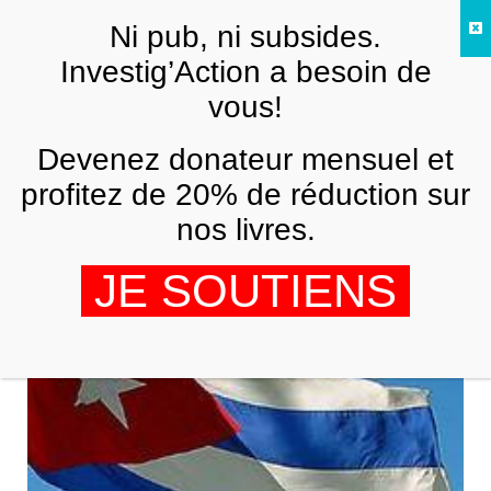
Skip to main content
Ni pub, ni subsides.
FR
Investig’Action a besoin de
vous!
AMÉRIQUE LATINE
Devenez donateur mensuel et
Cuba et la rhétorique des droits de
l’homme (1/2)
profitez de 20% de réduction sur
nos livres.
SALIM LAMRANI
22 JUIN 2010
JE SOUTIENS