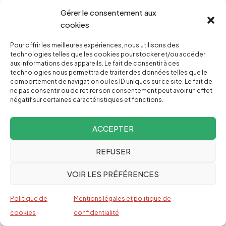
peuples indigènes de Colombie comme étant «
Gérer le consentement aux
grave, critique et profondément préoccupante
cookies
». AI note qu’« au moins 114 hommes, femmes et
Pour offrir les meilleures expériences, nous utilisons des
enfants indigènes ont été tués en 2009, un
technologies telles que les cookies pour stocker et/ou accéder
chiffre en hausse par rapport à l’année 2008 ».
aux informations des appareils. Le fait de consentir à ces
technologies nous permettra de traiter des données telles que le
comportement de navigation ou les ID uniques sur ce site. Le fait de
ne pas consentir ou de retirer son consentement peut avoir un effet
négatif sur certaines caractéristiques et fonctions.
Le Département administratif de sécurité, qui
opère sous l’autorité directe du chef de l’État, est
ACCEPTER
impliqué dans « une vaste affaire d’espionnage
illégal, mené sur une longue période. Au nombre
REFUSER
des victimes figuraient des défenseurs des droits
VOIR LES PRÉFÉRENCES
humains, des membres de l’opposition politique,
des juges et des journalistes, dont on cherchait
Politique de
Mentions légales et politique de
ainsi à restreindre, voire à neutraliser, l’action. Ces
cookies
confidentialité
manœuvres auraient été effectuées avec