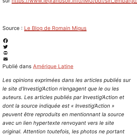
sur
https://www.legrandsoir.info/IMG/pdf/sin_embargo
Source :
Le Blog de Romain Migus
Facebook
Twitter
PrintFriendly
Email
Publié dans
Amérique Latine
Les opinions exprimées dans les articles publiés sur
le site d’Investig’Action n’engagent que le ou les
auteurs. Les articles publiés par Investig’Action et
dont la source indiquée est « Investig’Action »
peuvent être reproduits en mentionnant la source
avec un lien hypertexte renvoyant vers le site
original.
Attention toutefois, les photos ne portant