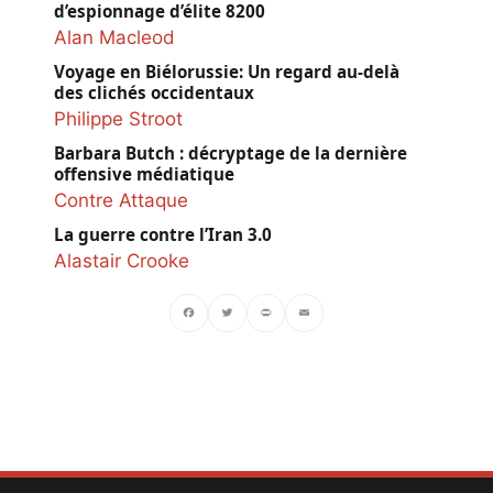
d’espionnage d’élite 8200
Alan Macleod
Voyage en Biélorussie: Un regard au-delà
des clichés occidentaux
Philippe Stroot
Barbara Butch : décryptage de la dernière
offensive médiatique
Contre Attaque
La guerre contre l’Iran 3.0
Alastair Crooke
Facebook
Twitter
PrintFriendly
Email