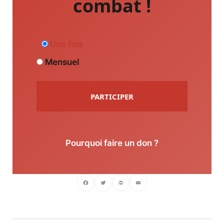
combat !
Une fois
Mensuel
PARTICIPER
Pourquoi faire un don ?
Facebook
Twitter
PrintFriendly
Email