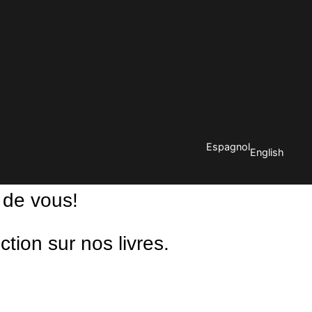
Espagnol
English
 de vous!
ion sur nos livres.