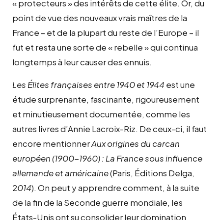
« protecteurs » des intérêts de cette élite. Or, du
point de vue des nouveaux vrais maîtres de la
France – et de la plupart du reste de l’Europe – il
fut et resta une sorte de « rebelle » qui continua
longtemps à leur causer des ennuis.
Les Élites françaises entre 1940 et 1944
est une
étude surprenante, fascinante, rigoureusement
et minutieusement documentée, comme les
autres livres d’Annie Lacroix-Riz. De ceux-ci, il faut
encore mentionner
Aux origines du carcan
européen (1900-1960) : La France sous influence
allemande et américaine
(Paris, Éditions Delga,
2
014
). On peut y apprendre comment, à la suite
de la fin de la Seconde guerre mondiale, les
États-Unis ont su consolider leur domination