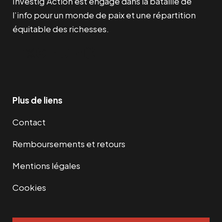
Investig’Action est engagé dans la bataille de
l’info pour un monde de paix et une répartition
équitable des richesses.
Facebook
Twitter
Instagram
YouTube
TikTok
Telegram
Lien
Plus de liens
Contact
Remboursements et retours
Mentions légales
Cookies