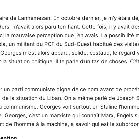
tiaire de Lannemezan. En octobre dernier, je m’y étais 
rs, m’avait alors paru terrifiant. Cette fois, il y avait 
i la mauvaise perception que j’en avais. La possibilité 
a, un militant du PCF du Sud-Ouest habitué des visites à
 Georges m’est alors apparu, solide, costaud, le regard vi
 la situation politique. Il te parle d’un tas de choses. C’é
r un parti communiste digne de ce nom avant de procéder
e de la situation du Liban. On a même parlé de Joseph S
on du communisme. Georges voit surtout en Staline l’ho
 Georges, c’est un marxiste qui connaît Marx, Engels sur
t de l’homme à la machine, à savoir qui est le subordon
tention…