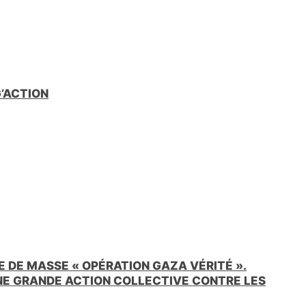
e
n
d
l
y
G’ACTION
 DE MASSE « OPÉRATION GAZA VÉRITÉ ».
UNE GRANDE ACTION COLLECTIVE CONTRE LES