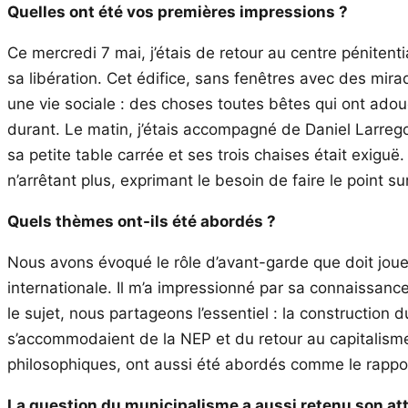
Quelles ont été vos premières impressions ?
Ce mercredi 7 mai, j’étais de retour au centre péniten
sa libération. Cet édifice, sans fenêtres avec des mirado
une vie sociale : des choses toutes bêtes qui ont adouc
durant. Le matin, j’étais accompagné de Daniel Larregol
sa petite table carrée et ses trois chaises était exiguë.
n’arrêtant plus, exprimant le besoin de faire le point sur
Quels thèmes ont-ils été abordés ?
Nous avons évoqué le rôle d’avant-garde que doit joue
internationale. Il m’a impressionné par sa connaissanc
le sujet, nous partageons l’essentiel : la constructi
s’accommodaient de la NEP et du retour au capitalisme.
philosophiques, ont aussi été abordés comme le rappor
La question du municipalisme a aussi retenu son at