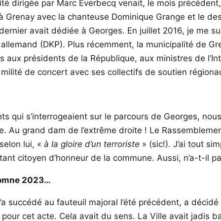
té dirigée par Marc Everbecq venait, le mois précédent, 
 Grenay avec la chanteuse Dominique Grange et le dess
e dernier avait dédiée à Georges. En juillet 2016, je me 
 allemand (DKP). Plus récemment, la municipalité de Gr
riers aux présidents de la République, aux ministres de l’
ilité de concert avec ses collectifs de soutien régiona
ants qui s’interrogeaient sur le parcours de Georges, n
nne. Au grand dam de l’extrême droite ! Le Rassemblement
elon lui, «
à la gloire d’un terroriste
» (sic!). J’ai tout 
étant citoyen d’honneur de la commune. Aussi, n’a-t-il 
utomne 2023…
’a succédé au fauteuil majoral l’été précédent, a décidé
tée pour cet acte. Cela avait du sens. La Ville avait jadi