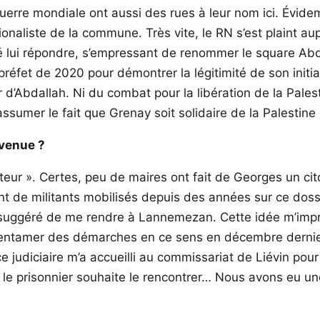
uerre mondiale ont aussi des rues à leur nom ici. Évide
tionaliste de la commune. Très vite, le RN s’est plaint au
né lui répondre, s’empressant de renommer le square Abda
fet de 2020 pour démontrer la légitimité de son initiati
 d’Abdallah. Ni du combat pour la libération de la Pales
sumer le fait que Grenay soit solidaire de la Palestine 
 venue ?
steur ». Certes, peu de maires ont fait de Georges un c
militants mobilisés depuis des années sur ce dossier. 
ggéré de me rendre à Lannemezan. Cette idée m’impress
ent entamer des démarches en ce sens en décembre dernie
ce judiciaire m’a accueilli au commissariat de Liévin pou
 le prisonnier souhaite le rencontrer… Nous avons eu une 