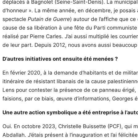
déplacés à Bagnolet (Seine-Saint-Denis). La municipali
d’honneur ». La même année, en décembre, je posais à
spectacle
Putain de Guerre
) autour de l’affiche que c
cause de sa libération à une fête du Parti communiste
réalisé par Pierre Carles. J’ai aussi multiplié les cour
de leur part. Depuis 2012, nous avons aussi beaucoup m
D’autres initiatives ont ensuite été menées ?
En février 2020, à la demande d’habitants et de milit
itinéraire de résistant libanais de la cause palestinie
Lens pour contester la présence de ce panneau érigé, s
faisions, par ce biais, œuvre d’informations, Georges 
Une autre action symbolique a été entreprise à l’a
Oui. En octobre 2023, Christelle Buissette (PCF), qui m
Abdallah. J’étais présent à l’inauguration et l’ai félici