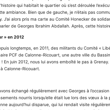
stoire qui habitait le quartier où s’est déroulée l’exéc
cette ambiance. Bien que de gauche, je n’étais pas com
y. J’ai alors pris ma carte au Comité Honecker de solidar
ler de Georges Ibrahim Abdallah. Après, cette histoire, j
ur » en 2012
depuis longtemps, en 2011, des militants du Comité « Libé
aire PCF de Calonne-Ricouart, une autre ville du Bassin 
! En juin 2012, nous lui avons emboîté le pas à Grenay. 
 à Calonne-Ricouart.
s avons échangé régulièrement avec Georges à l’occasi
ents nourris lorsqu’elle était lue lors des vœux à la p
ne aujourd’hui disparue, qui lui rendait visite réguliè