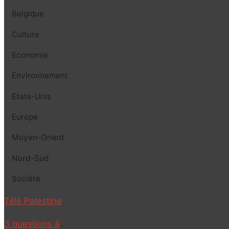
Belgique
Culture
Economie
Environnement
Etats-Unis
Europe
Moyen-Orient
Nord-Sud
Société
Télé Palestine
3 questions à