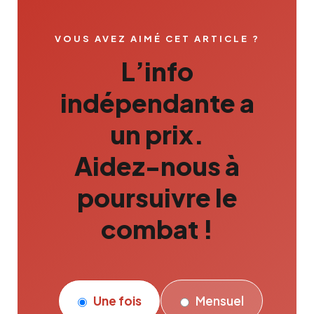
VOUS AVEZ AIMÉ CET ARTICLE ?
L’info
indépendante a
un prix.
Aidez-nous à
poursuivre le
combat !
Une fois
Mensuel