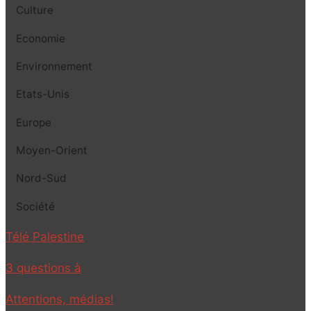
Culture
Economie
Environnement
Etats-Unis
Europe
Moyen-Orient
Nord-Sud
Société
Télé Palestine
3 questions à
Attentions, médias!