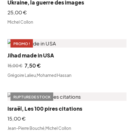
Ukraine, la guerre des images
25,00
€
Michel Collon
PROMO !
Jihad made in USA
7,50
€
15,00
€
L
L
Grégoire Lalieu
,
Mohamed Hassan
e
e
p
p
r
r
RUPTURE DE STOCK
i
i
Israël, Les 100 pires citations
x
x
15,00
€
i
a
n
c
Jean-Pierre Bouché
,
Michel Collon