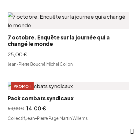
0
i
t
t
u
€
i
e
.
a
l
l
e
7 octobre. Enquête sur la journée qui a
changé le monde
é
s
25,00
€
t
t
a
Jean-Pierre Bouché
,
Michel Collon
i
:
t
4
PROMO !
3
:
,
Pack combats syndicaux
6
0
14,00
€
58,00
€
L
L
1
0
Collectif
,
Jean-Pierre Page
,
Martin Willems
e
e
,
p
p
0
€