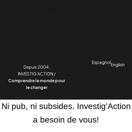
:
,
5
0
Facebook
Twitter
Instagram
YouTube
TikTok
Telegram
Lien
8
0
,
0
€
0
.
€
Espagnol
English
.
Depuis 2004,
INVESTIG’ACTION /
Comprendre le monde pour
le changer
Ni pub, ni subsides. Investig’Action
a besoin de vous!