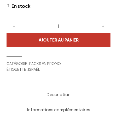
En stock
Pack
-
+
conflit
israélo-
AJOUTER AU PANIER
palestinien
quantité
CATÉGORIE :
PACKS EN PROMO
ÉTIQUETTE :
ISRAËL
Description
Informations complémentaires