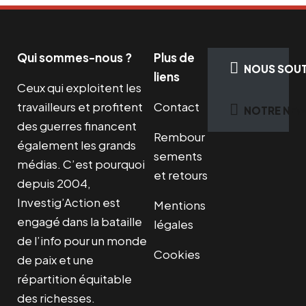
r
r
0
.
i
i
x
x
€
Qui sommes-nous ?
Plus de
i
a
.
NOUS SOUT
liens
n
c
Ceux qui exploitent les
i
t
travailleurs et profitent
Contact
NOTRE NEW
t
u
des guerres financent
i
e
Rembour
également les grands
a
l
sements
médias. C’est pourquoi
l
e
et retours
depuis 2004,
é
s
Investig’Action est
Mentions
t
t
engagé dans la bataille
légales
a
de l’info pour un monde
i
:
Cookies
de paix et une
t
1
répartition équitable
4
des richesses.