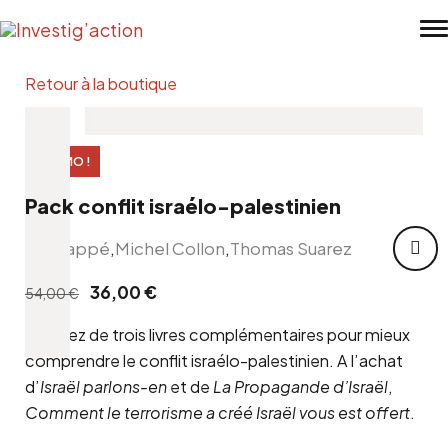
Skip to main content
Retour à la boutique
PROMO !
Pack conflit israélo-palestinien
Ilan Pappé
,
Michel Collon
,
Thomas Suarez
Le
Le
36,00
€
54,00
€
prix
prix
Profitez de trois livres complémentaires pour mieux
initial
actuel
comprendre le conflit israélo-palestinien. A l’achat
était :
est :
d’
Israël parlons-en
et de
La Propagande d’Israël
,
54,00 €.
36,00 €.
Comment le terrorisme a créé Israël vous est offert
.