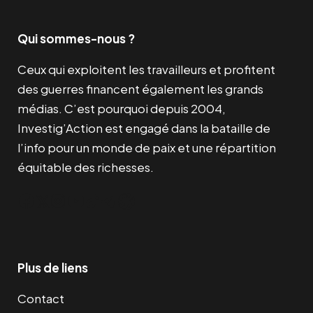
a
8
0
i
i
i
e
i
:
,
x
x
a
l
Qui sommes-nous ?
t
3
0
€
i
a
l
e
9
0
.
Ceux qui exploitent les travailleurs et profitent
n
c
é
s
:
,
des guerres financent également les grands
i
t
t
t
8
5
€
médias. C’est pourquoi depuis 2004,
t
u
a
3
0
.
Investig’Action est engagé dans la bataille de
i
e
i
:
,
l’info pour un monde de paix et une répartition
a
l
t
4
0
€
équitable des richesses.
l
e
3
0
.
é
s
:
,
Facebook
Twitter
Instagram
YouTube
TikTok
Telegram
Lien
t
t
6
0
€
a
1
0
.
i
:
,
t
3
Plus de liens
0
€
6
0
.
Contact
:
,