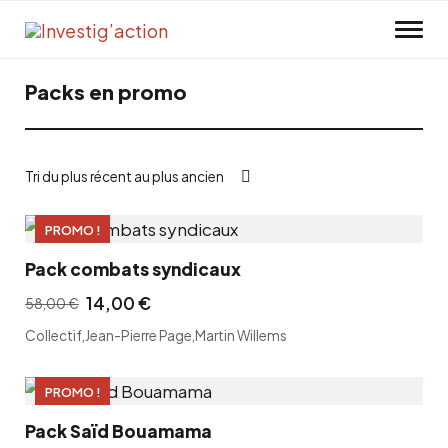
Skip to main content
Packs en promo
PROMO !
Pack combats syndicaux
14,00
€
58,00
€
L
L
Collectif
,
Jean-Pierre Page
,
Martin Willems
e
e
p
p
PROMO !
r
r
i
i
Pack Saïd Bouamama