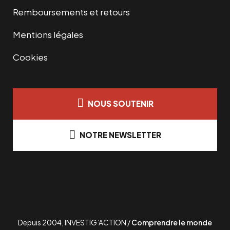
5
0
€
Remboursements et retours
4
0
.
Mentions légales
,
0
€
Cookies
0
.
€
NOUS SOUTENIR
.
NOTRE NEWSLETTER
Depuis 2004, INVESTIG’ACTION /
Comprendre le monde