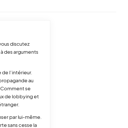
 vous discutez
e à des arguments
 de l’intérieur.
la propagande au
te… Comment se
ux de lobbying et
étranger.
enser par lui-même.
te sans cesse la