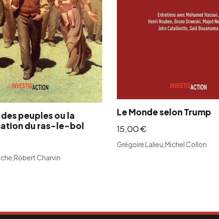
Le Monde selon Trump
 des peuples ou la
ation du ras-le-bol
15,00
€
Grégoire Lalieu
,
Michel Collon
uche
,
Robert Charvin