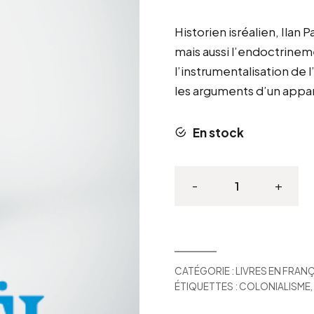
Historien isréalien, Ilan
mais aussi l’endoctrinem
l’instrumentalisation de 
les arguments d’un appar
En stock
-
+
La
propagande
d'Israël
quantité
CATÉGORIE :
LIVRES EN FRANÇ
ÉTIQUETTES :
COLONIALISME