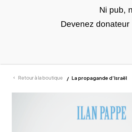
Skip to main content
Ni pub, 
FR
Devenez donateur m
RUBRIQUES
TÉLÉ PALESTINE
VIDÉOS
Retour à la boutique
La propagande d’Israël