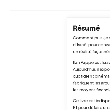
Résumé
Comment puis-je aid
d’Israël pour conv
en réalité façonné
Ilan Pappé est Israé
Aujourd’hui, il exp
quotidien : cinéma
fabriquent les arg
les moyens financie
Ce livre est indis
Et pour défaire un