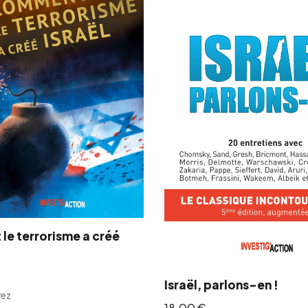
e terrorisme a créé
Israël, parlons-en !
rez
18,00
€