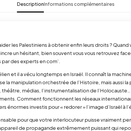
Description
Informations complémentaires
er les Palestiniens à obtenir enfin leurs droits ? Quand
aincre un hésitant, bien souvent vous vous retrouvez fac
s par des experts en com’.
lien et il a vécu longtemps en Israël. Il connaît la machine
ose la manipulation orchestrée de l’Histoire, mais aussi 
, théâtre, médias, l’instrumentalisation de l’Holocaus
uments. Comment fonctionnent les réseaux internationa
rs énormes investis pour « redorer » l’image d’Israël à l’
pensable pour que votre interlocuteur puisse vraiment p
 appareil de propagande extrêmement puissant qui repor