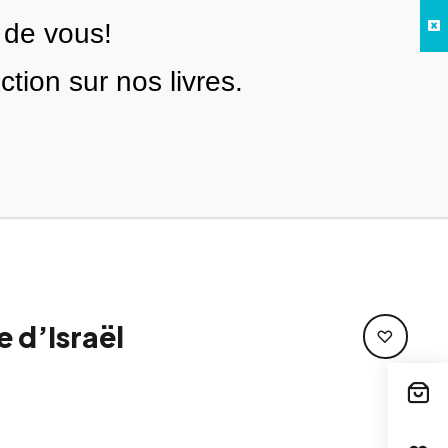
 de vous!
Facebook
Twitter
Instagram
YouTube
TikTok
Telegram
Lien
SE CONNECTER
ion sur nos livres.
Search everything...
NOUS SOUTENIR
 d’Israël