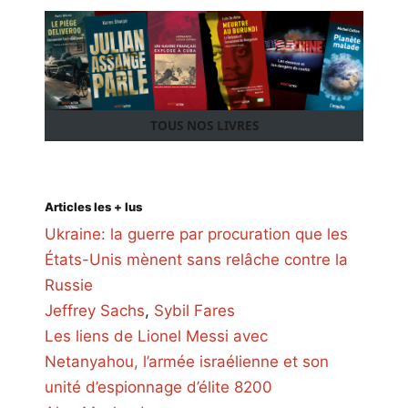
TOUS NOS LIVRES
Articles les + lus
Ukraine: la guerre par procuration que les
États-Unis mènent sans relâche contre la
Russie
Jeffrey Sachs
,
Sybil Fares
Les liens de Lionel Messi avec
Netanyahou, l’armée israélienne et son
unité d’espionnage d’élite 8200