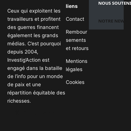
NOUS SOUTEN
liens
Ceux qui exploitent les
travailleurs et profitent
Contact
NOTRE NEWSL
des guerres financent
Rembour
également les grands
sements
médias. C’est pourquoi
et retours
depuis 2004,
Investig’Action est
Mentions
engagé dans la bataille
légales
de l’info pour un monde
Cookies
de paix et une
répartition équitable des
richesses.
Facebook
Instagram
YouTube
TikTok
Telegram
Lien
Twitter