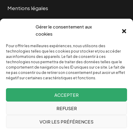
Mentions légales
Cookies
Gérer le consentement aux
cookies
Pour offrir les meilleures expériences, nous utilisons des
NOUS SOUTENIR
technologies telles que les cookies pour stocker et/ou accéder
aux informations des appareils. Le fait de consentir à ces
technologies nous permettra de traiter des données telles que le
NOTRE NEWSLETTER
comportement de navigation ou les ID uniques sur ce site. Le fait de
ne pas consentir ou de retirer son consentement peut avoir un effet
négatif sur certaines caractéristiques et fonctions.
ACCEPTER
REFUSER
Depuis 2004, INVESTIG’ACTION /
Comprendre le monde
VOIR LES PRÉFÉRENCES
pour le changer