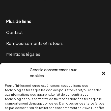
Plus de liens
Contact
Remboursements et retours
Mentions légales
Cookies
Gérer le consentement aux
cookies
Pour offrir les meilleures expériences, nous utilisons des
NOUS SOUTENIR
technologies telles que les cookies pour stocker et/ou accéder
aux informations des appareils. Le fait de consentir à ces
technologies nous permettra de traiter des données telles que le
NOTRE NEWSLETTER
comportement de navigation ou les ID uniques sur ce site. Le fait de
ne pas consentir ou de retirer son consentement peut avoir un effet