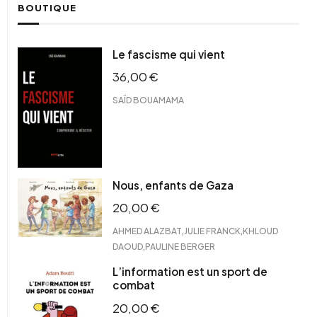
BOUTIQUE
Le fascisme qui vient
36,00
€
SAÏD BOUAMAMA
Nous, enfants de Gaza
20,00
€
,
,
AHMED ALAZBAT
JULIE FRANCK
KHLOUD
,
DAOUD
PAULINE BERGER
L’information est un sport de
combat
20,00
€