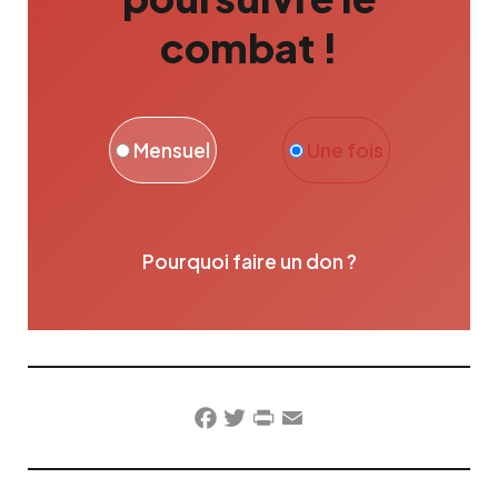
combat !
Mensuel
Une fois
Pourquoi faire un don ?
Facebook
Twitter
PrintFriendly
Email