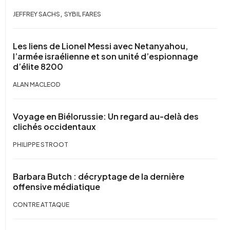
,
JEFFREY SACHS
SYBIL FARES
Les liens de Lionel Messi avec Netanyahou,
l’armée israélienne et son unité d’espionnage
d’élite 8200
ALAN MACLEOD
Voyage en Biélorussie: Un regard au-delà des
clichés occidentaux
PHILIPPE STROOT
Barbara Butch : décryptage de la dernière
offensive médiatique
CONTRE ATTAQUE