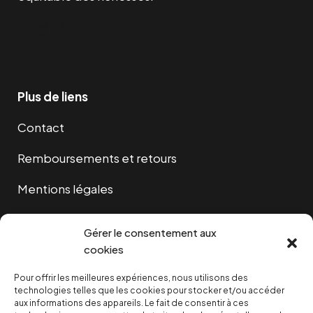
Facebook
Twitter
Instagram
YouTube
TikTok
Telegram
Lien
Plus de liens
Contact
Remboursements et retours
Mentions légales
Cookies
Gérer le consentement aux
cookies
Pour offrir les meilleures expériences, nous utilisons des
NOUS SOUTENIR
technologies telles que les cookies pour stocker et/ou accéder
aux informations des appareils. Le fait de consentir à ces