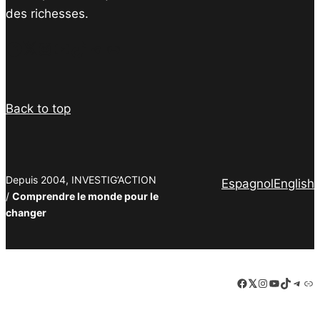
des richesses.
Facebook
Twitter
Instagram
YouTube
TikTok
Telegram
Lien
Back to top
Depuis 2004, INVESTIG’ACTION
Espagnol
English
/
Comprendre le monde pour le
changer
Facebook
LinkedIn
Instagram
YouTube
TikTok
Tele
Lie