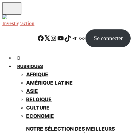
Skip
to
main
content
Facebook
Twitter
Instagram
YouTube
TikTok
Telegram
Lien
Se connecter
RUBRIQUES
AFRIQUE
AMÉRIQUE LATINE
ASIE
BELGIQUE
CULTURE
ECONOMIE
NOTRE SÉLECTION DES MEILLEURS