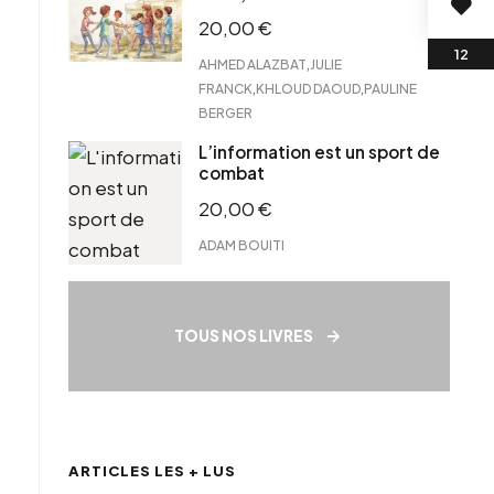
20,00
€
,
AHMED ALAZBAT
JULIE
,
,
FRANCK
KHLOUD DAOUD
PAULINE
BERGER
L’information est un sport de
combat
20,00
€
ADAM BOUITI
TOUS NOS LIVRES
ARTICLES LES + LUS