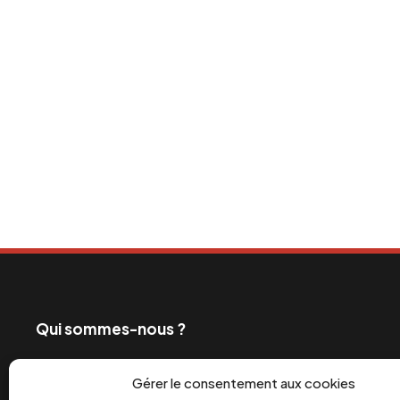
Qui sommes-nous ?
Ceux qui exploitent les travailleurs et profitent de
Gérer le consentement aux cookies
également les grands médias. C’est pourquoi depui