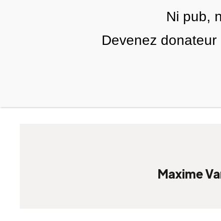
Skip to main content
Ni pub, 
FR
Devenez donateur m
RUBRIQUES
TÉLÉ PALESTINE
VIDÉOS
Maxime V