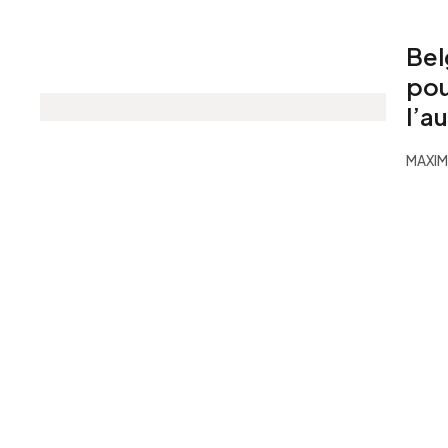
Bel
pou
l’a
MAXI