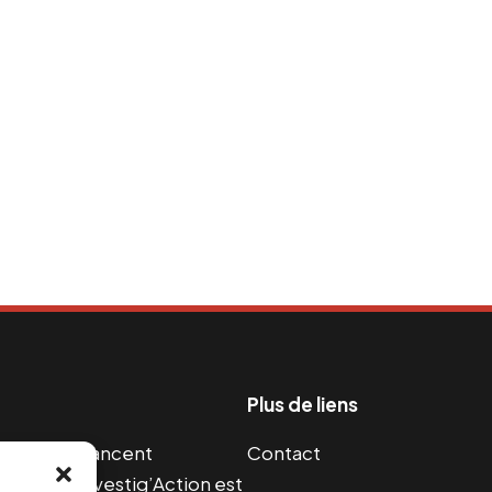
Plus de liens
s guerres financent
Contact
s 2004, Investig’Action est