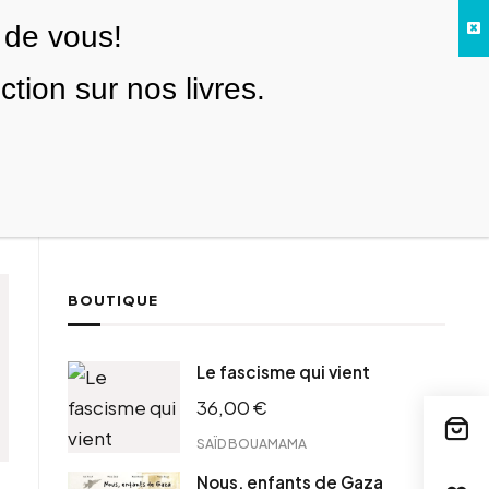
 de vous!
Facebook
Twitter
Instagram
YouTube
TikTok
Telegram
Lien
SE CONNECTER
ion sur nos livres.
Search everything...
NOUS SOUTENIR
BOUTIQUE
Le fascisme qui vient
36,00
€
SAÏD BOUAMAMA
Nous, enfants de Gaza