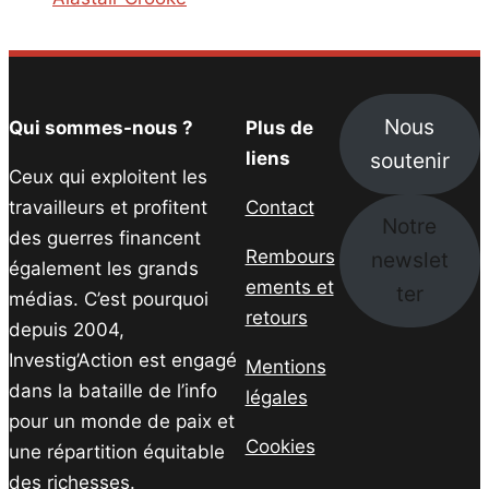
Nous
Qui sommes-nous ?
Plus de
soutenir
liens
Ceux qui exploitent les
travailleurs et profitent
Contact
Notre
des guerres financent
Rembours
newslet
également les grands
ements et
ter
médias. C’est pourquoi
retours
depuis 2004,
Investig’Action est engagé
Mentions
dans la bataille de l’info
légales
pour un monde de paix et
Cookies
une répartition équitable
des richesses.