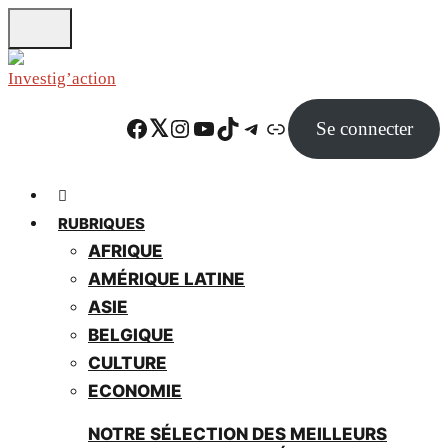
Skip
to
main
content
Facebook
Twitter
Instagram
YouTube
TikTok
Telegram
Lien
Se connecter
RUBRIQUES
AFRIQUE
AMÉRIQUE LATINE
ASIE
BELGIQUE
CULTURE
ECONOMIE
NOTRE SÉLECTION DES MEILLEURS